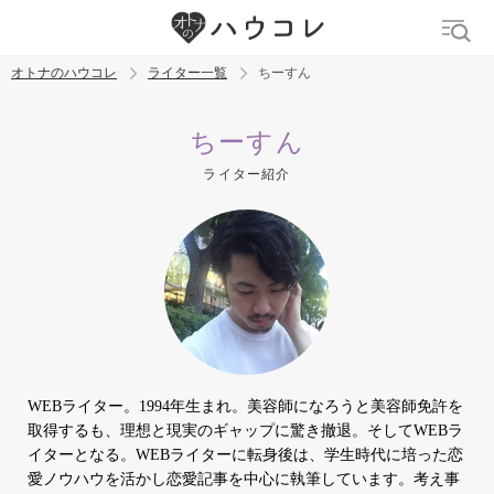
オトナのハウコレ
ライター一覧
ちーすん
検索
ちーすん
ライター紹介
トレンド ワード
デリケートゾーン
吸うやつ
中折れ
ニオイケア
WEBライター。1994年生まれ。美容師になろうと美容師免許を
取得するも、理想と現実のギャップに驚き撤退。そしてWEBラ
イターとなる。WEBライターに転身後は、学生時代に培った恋
愛ノウハウを活かし恋愛記事を中心に執筆しています。考え事