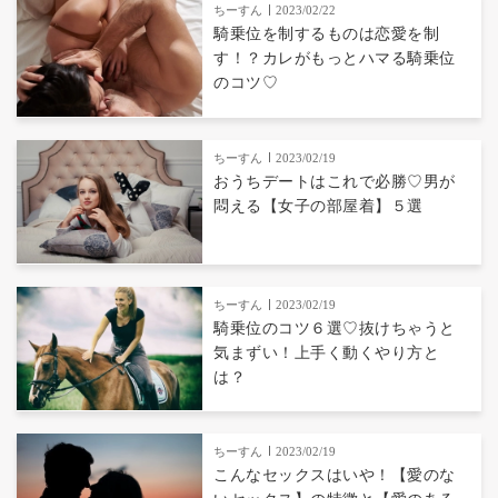
ちーすん
2023/02/22
騎乗位を制するものは恋愛を制
す！？カレがもっとハマる騎乗位
のコツ♡
ちーすん
2023/02/19
おうちデートはこれで必勝♡男が
悶える【女子の部屋着】５選
ちーすん
2023/02/19
騎乗位のコツ６選♡抜けちゃうと
気まずい！上手く動くやり方と
は？
ちーすん
2023/02/19
こんなセックスはいや！【愛のな