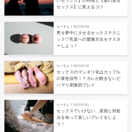
いセックス】の特徴と【愛のある
セックス】に変えるコツ
ちーすん
2023/02/18
男を夢中にさせるセックステクニ
ック♡乳首への愛撫方法をマスタ
ーしよっ！
ちーすん
2023/02/18
セックスのマンネリ化はカップル
の黄色信号！？カレが飽きないど
ハマり刺激的プレイ
ちーすん
2023/02/05
セックスでいけない…原因と対処
法を知って楽しいプレイをしよ
う！