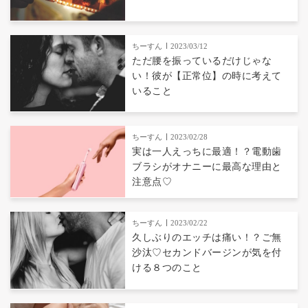
ちーすん
2023/03/12
ただ腰を振っているだけじゃな
い！彼が【正常位】の時に考えて
いること
ちーすん
2023/02/28
実は一人えっちに最適！？電動歯
ブラシがオナニーに最高な理由と
注意点♡
ちーすん
2023/02/22
久しぶりのエッチは痛い！？ご無
沙汰♡セカンドバージンが気を付
ける８つのこと