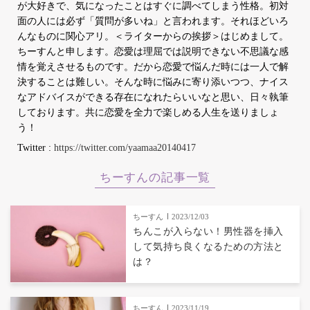
が大好きで、気になったことはすぐに調べてしまう性格。初対
面の人には必ず「質問が多いね」と言われます。それほどいろ
んなものに関心アリ。＜ライターからの挨拶＞はじめまして。
ちーすんと申します。恋愛は理屈では説明できない不思議な感
情を覚えさせるものです。だから恋愛で悩んだ時には一人で解
決することは難しい。そんな時に悩みに寄り添いつつ、ナイス
なアドバイスができる存在になれたらいいなと思い、日々執筆
しております。共に恋愛を全力で楽しめる人生を送りましょ
う！
Twitter :
https://twitter.com/yaamaa20140417
ちーすんの記事一覧
ちーすん
2023/12/03
ちんこが入らない！男性器を挿入
して気持ち良くなるための方法と
は？
ちーすん
2023/11/19