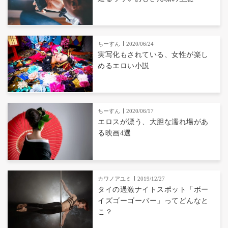
ちーすん
2020/06/24
実写化もされている、女性が楽し
めるエロい小説
ちーすん
2020/06/17
エロスが漂う、大胆な濡れ場があ
る映画4選
カワノアユミ
2019/12/27
タイの過激ナイトスポット「ボー
イズゴーゴーバー」ってどんなと
こ？