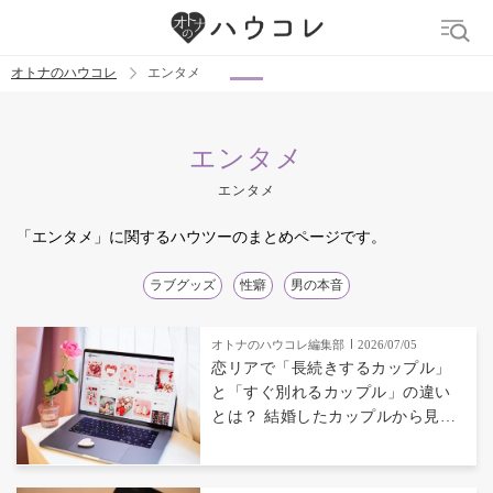
オトナのハウコレ
エンタメ
検索
エンタメ
トレンド ワード
エンタメ
「エンタメ」に関するハウツーのまとめページです。
ラブグッズ
性癖
男の本音
オトナのハウコレ編集部
2026/07/05
恋リアで「長続きするカップル」
と「すぐ別れるカップル」の違い
とは？ 結婚したカップルから見え
た共通点