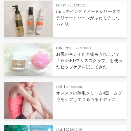
BETSY
2022/10/22
irohaのインティメートシリーズで
デリケートゾーンがふわモチにな
った話
山崎アオイ
2022/10/14
お尻がキレイだと彼もうれしい？
「WEEEDブリススクラブ」を使っ
たヒップケアを試してみた
結城
2020/04/08
オススメの除毛クリーム4選 ムダ
毛をケアしてつるつるボディに♡
結城
2019/10/10