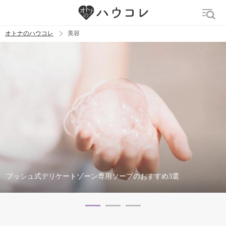
オトナのハウコレ
美容
検索
トレンド ワード
イビサクリーム
デリケートゾーン
アンダーヘア
ニオイケア
女性向け風俗
プッシュ式デリケートゾーン専用ソープのおすすめ3選