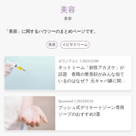
美容
美容
「美容」に関するハウツーのまとめページです。
美容
イビサクリーム
カワノアユミ
2025/12/08
ネットミーム「妖怪アカヌケ」が
話題 夜職の整形顔がみんな似て
いるのはなぜ？ 元キャバ嬢に聞い
てみた
Sponsored
2023/02/24
プッシュ式デリケートゾーン専用
ソープのおすすめ3選