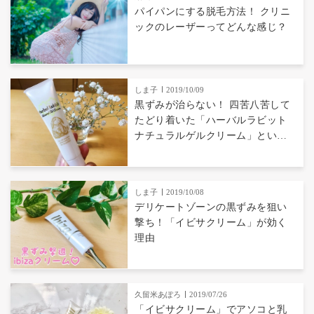
パイパンにする脱毛方法！ クリニ
ックのレーザーってどんな感じ？
しま子
2019/10/09
黒ずみが治らない！ 四苦八苦して
たどり着いた「ハーバルラビット
ナチュラルゲルクリーム」という
選択
しま子
2019/10/08
デリケートゾーンの黒ずみを狙い
撃ち！「イビサクリーム」が効く
理由
久留米あぽろ
2019/07/26
「イビサクリーム」でアソコと乳