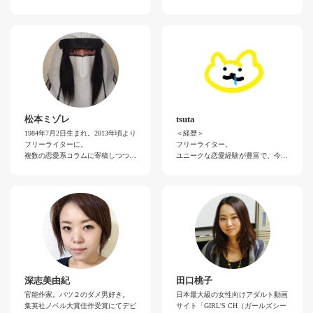
青春時代を売り子やメイド、バンギ
ラムを多く手掛ける。新刊は『女子
んです。大好きな人といかに心を通
ャとして過ごした経験から、身近な
会で教わる人生を変える恋愛講座』
わせるか。つまり、大好きな人とコ
ビッチの研究に励むようになる。現
（大和書房）。著書多数。趣味は映
ミュニケーションが取れるかどう
在もビッチやヤリチンの生態をweb
画、外食、海外旅行。愛犬と暮らし
か。たったそれだけなんです。私の
メディアに執筆中。
て14年目の犬飼い。
コラムでは、セックスと心のバラン
スの取り方を中心にお伝えしていき
ジャニオタであり、双子の母。
＜ライターからの挨拶＞
ます。
はじめまして、大泉りかです。20代
＜ライターからの挨拶＞
の頭にSMショーに出演したのをキ
初めまして。エミチャンカパーナと
ッカケとして、その後キャットファ
申します。世間体やら常識で固めら
イトやボディペインティングのモデ
松本ミゾレ
tsuta
れた女性ではなく、自分にとっての
ルなど、ピンク＆肌色の業界に内側
1984年7月2日生まれ。2013年頃より
＜経歴＞
幸せを知っている女性が本当の「イ
から携わってきました。平行してラ
フリーライターに。
フリーライター。
イ女」だと思ってます。
イターとして、大人の遊び場や風俗
複数の恋愛系コラムに寄稿しつつ、
ユニークな恋愛経験が豊富で、今ま
の体験・潜入ルポを書いたりと、20
最近では就活系サイトでも連載中。
で交際した女性は地下アイドル、歌
幸せを探す為に、人生は実験と検
年近くアダルトに関わり続けていま
主にネットニュースサイトや読み物
手、風俗嬢、芸術家、キャバクラ
証。ヤらない後悔ならヤる後悔！
す。女性がもっと性を愉しめるよう
アプリの執筆で生計を立てている文
嬢、メイドカフェのメイドなど
な記事を書いていきたいと思ってい
筆業。
様々。その経験を活かし、恋愛やセ
プライベートでは名前の通りジャニ
ます。
好きな動物は猫。宮崎県出身。腰痛
ックスに関する記事を執筆してい
ーズに身を捧げてます。
持ち。
る。心理学や脳科学を使った恋愛ア
プローチも得意。
＜ライターからの挨拶＞
ライターの松本ミゾレと申します。
＜ライターからの挨拶＞
恋愛コラムを書く際には、男性目線
初めまして、tsutaと申します！恋愛
にこだわっているため、ある意味で
やセックスのことって、まわりの人
深志美由紀
田口桃子
表現がゲスに感じられる部分が多い
にはちょっと聞きにくいこともあり
官能作家。バツ２のダメ男好き。
日本最大級の女性向けアダルト動画
かと思います。
ますよね。そんな一人で抱えてしま
集英社ノベル大賞佳作受賞にてデビ
サイト「GIRL'S CH（ガールズシー
実際の男性の心理を素直に書くとど
いがちな悩みを、楽しみながら解決