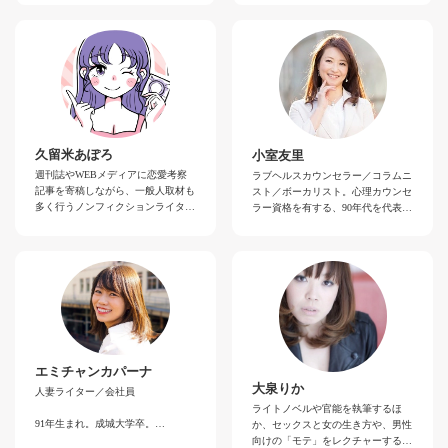
症やホストクラブ通い、美容整形な
＜ライターからの挨拶＞
どの体験を経て「女とは何か」とい
はじめまして。BETSYです。ライ
うテーマでずっと書いてきました。
ターとしては半人前ですが、性欲と
その中で培ってきた恋愛観や結婚観
性的好奇心だけは人並み以上です。
は、世間の常識に照らし合わせると
一般的なセックス記事では曖昧にさ
少々変わっているかもしれません。
れがちなところまで突っ込み、痒い
何しろゲイと結婚してるし。でも
ところに手が届く記事を書いていき
「ハウコレ」読者の皆さんには、世
たいと思っています。
間の常識に縛られず自由に自分の幸
どうぞよろしくお願いします。
福を探して欲しいのです。そのため
久留米あぽろ
小室友里
に、私の経験や知恵のすべてを役立
週刊誌やWEBメディアに恋愛考察
ラブヘルスカウンセラー／コラムニ
てていただけたらと思います。よろ
記事を寄稿しながら、一般人取材も
スト／ボーカリスト。心理カウンセ
しくお願いします。
多く行うノンフィクションライタ
ラー資格を有する、90年代を代表す
ー。ナイトワークや貧困に関する取
る元AV女優。引退後はセックスに
材も多く行っている。
まつわるコラムや悩み相談を中心に
執筆する傍ら、男女間コミュニケー
〈ライターからの挨拶〉
ション、とくにセックスレスやセッ
クスコミュニケーションのカウンセ
学生時代からジェンダーに興味を持
リング、アドバイスをする「ラブヘ
ちはじめ、今は恋愛コラムニストと
ルスカウンセラー」としても活動
して活動しています。SNSを中心に
中。モットーは「セックスとはお互
一般人取材を多くこなし、今の恋愛
いを知ること」。著書に電子書籍
のリアル、恋愛や性愛に悩む人々の
「教えて小室友里先生！夜の性活相
エミチャンカパーナ
リアルを追っています。SNSでは恋
談所～女性外来～」。
大泉りか
人妻ライター／会社員
愛・性愛カウンセリングも行ってい
ライトノベルや官能を執筆するほ
ます。
＜ライターからの挨拶＞
91年生まれ。成城大学卒。
か、セックスと女の生き方や、男性
セックスの本当の気持ち良さはセッ
向けの「モテ」をレクチャーするコ
クスの上手さやテクニックではない