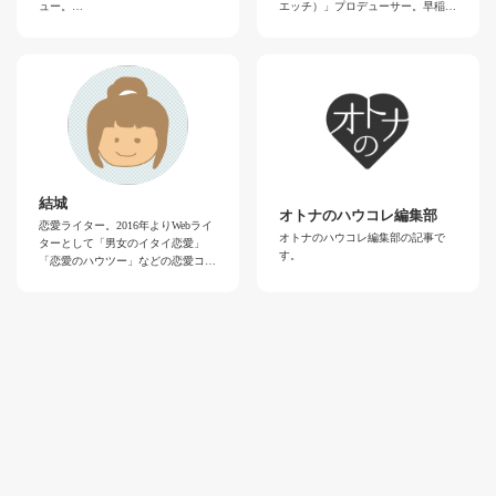
ュー。
エッチ）」プロデューサー。早稲田
うしても品がなくなってしまうので
できる記事を執筆していきます！
2010年『花鳥籠』で第一回団鬼六賞
大学卒業後の2007年、新卒でソフ
すが、確度の高さは折り紙つきです
優秀作受賞、同作2013年映画化。
ト・オン・デマンド（株）に入社。
ので、ご理解をいただけますと幸い
新聞や電子書籍など、男性のみなら
です。
ず女性にも受け入れられる官能小説
営業、マーケティング等の部署を経
ツイッターも更新しておりますが、
を多方面で執筆。
て、2012年よりGIRL'S CHの立ち上
全く身にならないことしかつぶやい
自らのダメ恋愛を描いたエッセイ
げに携わる。以来現在まで、現場リ
ておりません……。
『ダメでもスキ』、スポーツニッポ
ーダーとしてサイト運営をしつつ、
ンにて連載中。
オリジナル動画ではレポーター出演
著書に『ゆっくり破って』（イース
等をすることも。
トプレス）『美食の報酬』（講談社
文庫）など。
＜ライターからの挨拶＞
結城
オトナのハウコレ編集部
毎日ムカつきませんか？ 違和感あ
恋愛ライター。2016年よりWebライ
＜ライターからの挨拶＞
りませんか？ 本当にこれでいいの
オトナのハウコレ編集部の記事で
ターとして「男女のイタイ恋愛」
官能作家の深志美由紀です。
かなーって思いませんか？ 恋愛も
す。
「恋愛のハウツー」などの恋愛コラ
男女向けの官能・恋愛小説のほか、
セックスも結婚も仕事も、めんどく
ムの執筆などを行っている。
ヤリチンやダメ男と恋愛してきた体
さいことばっかりだなって思いませ
験を活かしてエッセイやコミックの
ん？ 私は思ってます。
＜ライターからの挨拶＞
原作なども描いています。
独自で調査した男女の様々な恋愛事
こちらではキャバクラ、スナック、
情から、恋愛やセックスのテクニッ
熟女パブを渡り歩いて勉強してきた
クから恋愛ノウハウを紹介します。
モテテク、そして「モテ」より大切
な女性のこころの開放や楽しい生き
方について書きたいと思っていま
す。あなたらしい生き方のお手伝い
をさせて頂けたら嬉しいです。