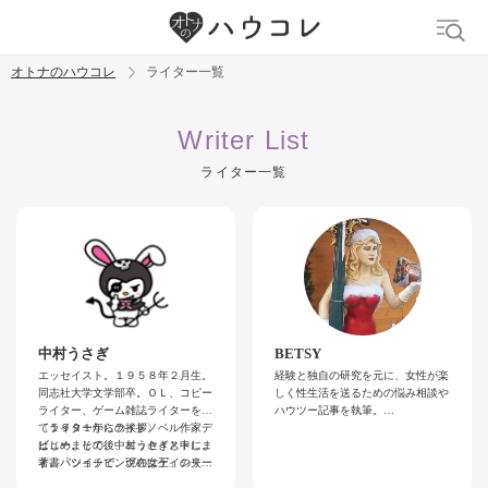
オトナのハウコレ
ライター一覧
検索
Writer List
ライター一覧
トレンド ワード
デリケートゾーン
吸うやつ
中折れ
ニオイケア
中村うさぎ
BETSY
エッセイスト。１９５８年２月生。
経験と独自の研究を元に、女性が楽
同志社大学文学部卒。ＯＬ、コピー
しく性生活を送るための悩み相談や
ライター、ゲーム雑誌ライターを経
ハウツー記事を執筆。
て１９９１年にライトノベル作家デ
〈ライターからの挨拶〉
趣味は下ネタ、ハードロック・へヴ
ビュー。その後、エッセイストに。
はじめまして。中村うさぎと申しま
ィメタル、ＡＶ鑑賞。好物は米とビ
著書「ショッピングの女王」シリー
す。バツイチで、現在はゲイの夫と
ール。
ズ、「私という病」など。
再婚19年目になります。買い物依存