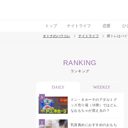
トップ
ナイトライフ
恋愛
ひ
オトナのハウコレ
ナイトライフ
膣トレはバイ
検索
RANKING
トレンド ワード
ランキング
ラブグッズ
乳首
吸うやつ
DAILY
WEEKLY
ドン・キホーテのアダルトグ
ッズ売り場（18禁）ではどん
なおもちゃが買えるの？
乳首責めにおすすめのおもち