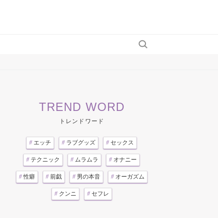
TREND WORD
トレンドワード
#
エッチ
#
ラブグッズ
#
セックス
#
テクニック
#
ムラムラ
#
オナニー
#
性癖
#
前戯
#
男の本音
#
オーガズム
#
クンニ
#
セフレ