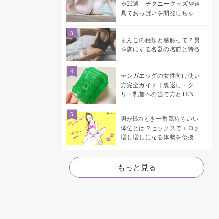
ゃ22選 チクニーグッズや道
具でおっぱいを開発しちゃお
う♡
まんこの種類と感触って？男
を虜にする名器の名前と特徴
テンガエッグの女性向け使い
方完全ガイド｜裏返し・ク
リ・乳首への当て方とTENGA
UNI比較
男がHのとき一番気持ちいい
体位とは？セックスでエロさ
増し増しになる体勢を伝授
もっと見る