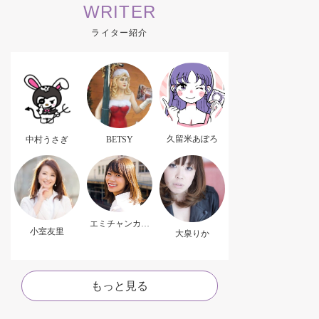
WRITER
ライター紹介
久留米あぽろ
中村うさぎ
BETSY
エミチャンカパ
小室友里
ーナ
大泉りか
もっと見る