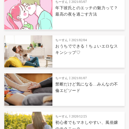
ちーすん
2021/05/07
年下彼氏とのエッチの魅力って？
最高の夜を過ごす方法
ちーすん
2021/02/04
おうちでできる！ちょいエロなス
キンシップ♡
ちーすん
2021/01/07
禁断だけど気になる…みんなの不
倫エピソード
ちーすん
2020/12/25
初心者でもマネしやすい、風俗嬢
のテクニック