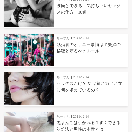
彼氏とできる「気持ちいいセック
スの仕方」10選
ちーすん
2021/12/14
既婚者のオナニー事情は？夫婦の
秘密と守るべきルール
ちーすん
2021/12/14
セックスだけ？ 男は都合のいい女
に何を求めているの？
ちーすん
2021/12/14
黒まんこは引かれる？すぐできる
対処法と男性の本音とは