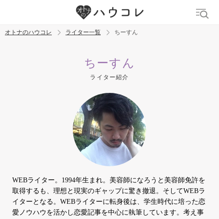
オトナのハウコレ
ライター一覧
ちーすん
検索
ちーすん
ライター紹介
トレンド ワード
デリケートゾーン
吸うやつ
中折れ
ニオイケア
WEBライター。1994年生まれ。美容師になろうと美容師免許を
取得するも、理想と現実のギャップに驚き撤退。そしてWEBラ
イターとなる。WEBライターに転身後は、学生時代に培った恋
愛ノウハウを活かし恋愛記事を中心に執筆しています。考え事