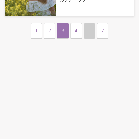
1
2
3
4
...
7