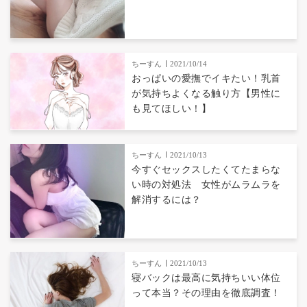
ちーすん
2021/10/14
おっぱいの愛撫でイキたい！乳首
が気持ちよくなる触り方【男性に
も見てほしい！】
ちーすん
2021/10/13
今すぐセックスしたくてたまらな
い時の対処法 女性がムラムラを
解消するには？
ちーすん
2021/10/13
寝バックは最高に気持ちいい体位
って本当？その理由を徹底調査！