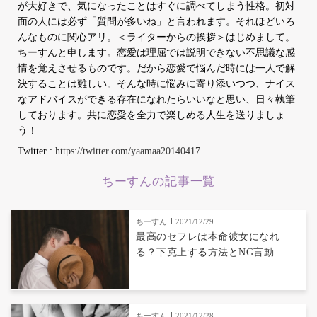
が大好きで、気になったことはすぐに調べてしまう性格。初対
面の人には必ず「質問が多いね」と言われます。それほどいろ
んなものに関心アリ。＜ライターからの挨拶＞はじめまして。
ちーすんと申します。恋愛は理屈では説明できない不思議な感
情を覚えさせるものです。だから恋愛で悩んだ時には一人で解
決することは難しい。そんな時に悩みに寄り添いつつ、ナイス
なアドバイスができる存在になれたらいいなと思い、日々執筆
しております。共に恋愛を全力で楽しめる人生を送りましょ
う！
Twitter :
https://twitter.com/yaamaa20140417
ちーすんの記事一覧
ちーすん
2021/12/29
最高のセフレは本命彼女になれ
る？下克上する方法とNG言動
ちーすん
2021/12/28