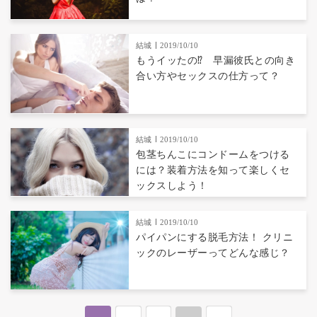
結城
2019/10/10
もうイッたの⁉ 早漏彼氏との向き
合い方やセックスの仕方って？
結城
2019/10/10
包茎ちんこにコンドームをつける
には？装着方法を知って楽しくセ
ックスしよう！
結城
2019/10/10
パイパンにする脱毛方法！ クリニ
ックのレーザーってどんな感じ？