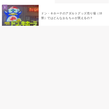
ドン・キホーテのアダルトグッズ売り場（18
禁）ではどんなおもちゃが買えるの？
乳首責めにおすすめのおもちゃ22選 チクニ
ーグッズや道具でおっぱいを開発しちゃおう
♡
まんこの種類と感触って？男を虜にする名器
の名前と特徴
テンガエッグの女性向け使い方完全ガイド｜
裏返し・クリ・乳首への当て方とTENGA UNI
比較