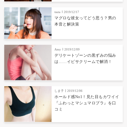
tsuta
2019/12/17
マグロな彼女ってどう思う？男の
本音と解決策
Amy
2019/12/09
デリケートゾーンの黒ずみの悩み
は……イビサクリームで解消！
しま子
2019/12/06
ホールド感No1！見た目もカワイイ
『ふわっとマシュマロブラ』を口
コミ