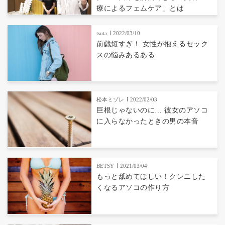
療によるフェムケア」とは
tsuta
2022/03/10
前戯短すぎ！ 女性が抱えるセック
スの悩みあるある
松本ミゾレ
2022/02/03
巨根じゃないのに… 彼女のアソコ
に入らなかったときの男の本音
BETSY
2021/03/04
もっと舐めてほしい！クンニした
くなるアソコの作り方