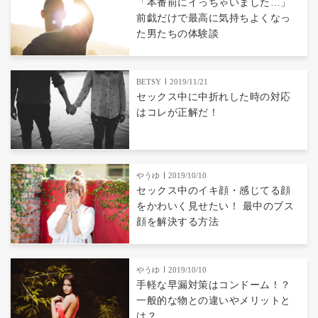
「本番前にイっちゃいました…」
前戯だけで最高に気持ちよくなっ
た男たちの体験談
BETSY
2019/11/21
セックス中に中折れした時の対応
はコレが正解だ！
やうゆ
2019/10/10
セックス中のイキ顔・感じてる顔
をかわいく見せたい！ 最中のブス
顔を解決する方法
やうゆ
2019/10/10
手軽な早漏対策はコンドーム！？
一般的な物との違いやメリットと
は？