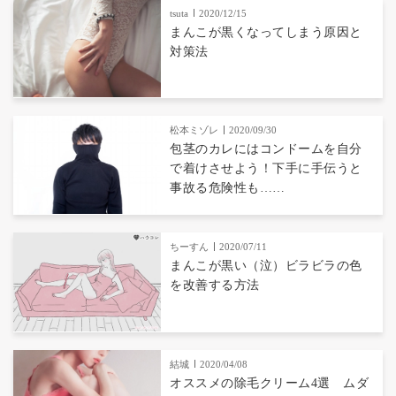
tsuta
2020/12/15
まんこが黒くなってしまう原因と
対策法
松本ミゾレ
2020/09/30
包茎のカレにはコンドームを自分
で着けさせよう！下手に手伝うと
事故る危険性も……
ちーすん
2020/07/11
まんこが黒い（泣）ビラビラの色
を改善する方法
結城
2020/04/08
オススメの除毛クリーム4選 ムダ