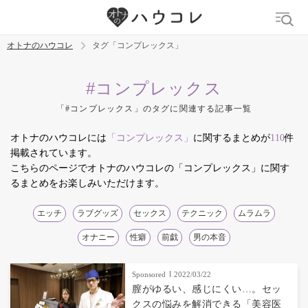
オトナのハウコレ
タグ「コンプレックス」
検索
#コンプレックス
「#コンプレックス」のタグに関連する記事一覧
トレンド ワード
オトナのハウコレには
「コンプレックス」
に関するまとめが
110
件
デリケートゾーン
吸うやつ
中折れ
ニオイケア
掲載されています。
こちらのページでオトナのハウコレの「コンプレックス」に関す
るまとめをお楽しみいただけます。
エッチ
ラブグッズ
セックス
テクニック
ムラムラ
オナニー
性癖
前戯
男の本音
Sponsored
2022/03/22
膣がゆるい、感じにくい…。セッ
クスの悩みを解消できる「美容医