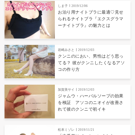
しま子
2019/12/06
お泊り用ナイトブラに最適♡見せ
られるナイトブラ『エクスグラマ
ーナイトブラ』の魅力とは
岩崎みさと
2019/12/03
クンニのにおい、男性はどう思っ
てる？ 彼がクンニしたくなるアソ
コの作り方
加賀美サイ
2019/12/03
ジャムウ・ハーバルソープの効果
を検証 アソコのニオイが改善さ
れて彼のクンニで初イキ
松本ミゾレ
2019/11/21