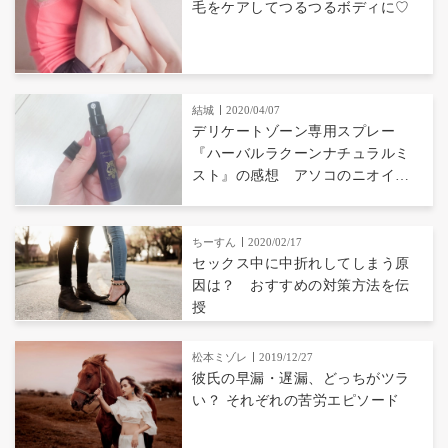
毛をケアしてつるつるボディに♡
結城
2020/04/07
デリケートゾーン専用スプレー
『ハーバルラクーンナチュラルミ
スト』の感想 アソコのニオイケ
アの効果は？
ちーすん
2020/02/17
セックス中に中折れしてしまう原
因は？ おすすめの対策方法を伝
授
松本ミゾレ
2019/12/27
彼氏の早漏・遅漏、どっちがツラ
い？ それぞれの苦労エピソード