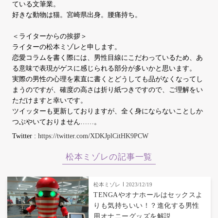
ている文筆業。
好きな動物は猫。宮崎県出身。腰痛持ち。
＜ライターからの挨拶＞
ライターの松本ミゾレと申します。
恋愛コラムを書く際には、男性目線にこだわっているため、あ
る意味で表現がゲスに感じられる部分が多いかと思います。
実際の男性の心理を素直に書くとどうしても品がなくなってし
まうのですが、確度の高さは折り紙つきですので、ご理解をい
ただけますと幸いです。
ツイッターも更新しておりますが、全く身にならないことしか
つぶやいておりません……。
Twitter :
https://twitter.com/XDKJplCitHK9PCW
松本ミゾレの記事一覧
松本ミゾレ
2023/12/19
TENGAやオナホールはセックスよ
りも気持ちいい！？進化する男性
用オナニーグッズを解説