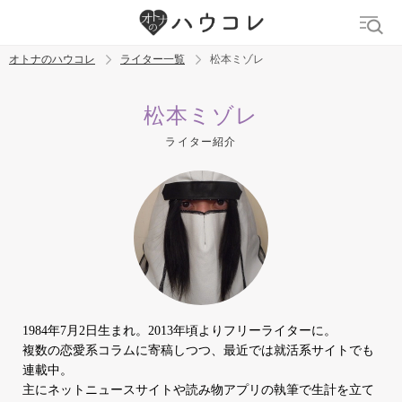
オトナのハウコレ
ライター一覧
松本ミゾレ
検索
松本ミゾレ
ライター紹介
トレンド ワード
デリケートゾーン
吸うやつ
中折れ
ニオイケア
1984年7月2日生まれ。2013年頃よりフリーライターに。
複数の恋愛系コラムに寄稿しつつ、最近では就活系サイトでも
連載中。
主にネットニュースサイトや読み物アプリの執筆で生計を立て