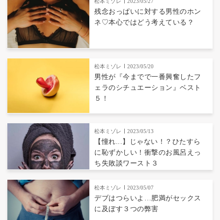
松本ミゾレ
2023/05/27
残念おっぱいに対する男性のホン
ネ♡本心ではどう考えている？
松本ミゾレ
2023/05/20
男性が『今までで一番興奮したフ
ェラのシチュエーション』ベスト
５！
松本ミゾレ
2023/05/13
【憧れ...】じゃない！？ひたすら
に恥ずかしい！衝撃のお風呂えっ
ち失敗談ワースト３
松本ミゾレ
2023/05/07
デブはつらいよ…肥満がセックス
に及ぼす３つの弊害