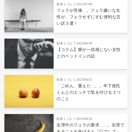
松本ミゾレ
2023/07/06
フェラが苦痛...。フェラ嫌いな女
性が、フェラせずにすむ便利な言
い訳３選！
松本ミゾレ
2023/06/30
【コラム】膣が一切感じない女性
とのベッドインの話
松本ミゾレ
2023/06/25
「ごめん、萎えた...。」年下彼氏
くんとのエッチで気を付ける３つ
のこと
松本ミゾレ
2023/06/10
生理中のフェラの要求......。生理で
あることを告げると『口でして』