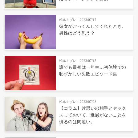
松本ミゾレ
2023/07/17
彼女がごっくんしてくれたとき、
男性はどう思う？
松本ミゾレ
2023/07/15
誰でも最初は一年生…初体験での
恥ずかしい失敗エピソード集
松本ミゾレ
2023/07/08
【コラム】片思いの相手とセック
スしておいて、進展がないことを
憤るのは間違い。