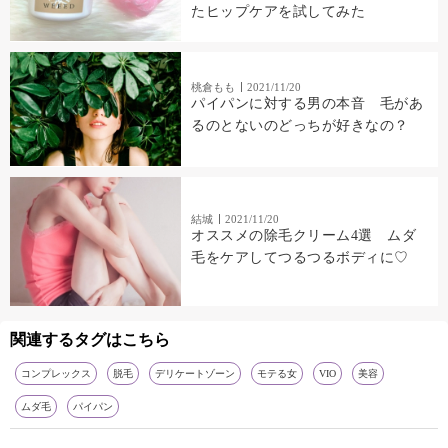
たヒップケアを試してみた
桃倉もも
2021/11/20
パイパンに対する男の本音 毛があ
るのとないのどっちが好きなの？
結城
2021/11/20
オススメの除毛クリーム4選 ムダ
毛をケアしてつるつるボディに♡
関連するタグはこちら
コンプレックス
脱毛
デリケートゾーン
モテる女
VIO
美容
ムダ毛
パイパン