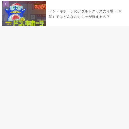
ドン・キホーテのアダルトグッズ売り場（18
禁）ではどんなおもちゃが買えるの？
乳首責めにおすすめのおもちゃ22選 チクニ
ーグッズや道具でおっぱいを開発しちゃおう
♡
まんこの種類と感触って？男を虜にする名器
の名前と特徴
テンガエッグの女性向け使い方完全ガイド｜
裏返し・クリ・乳首への当て方とTENGA UNI
比較