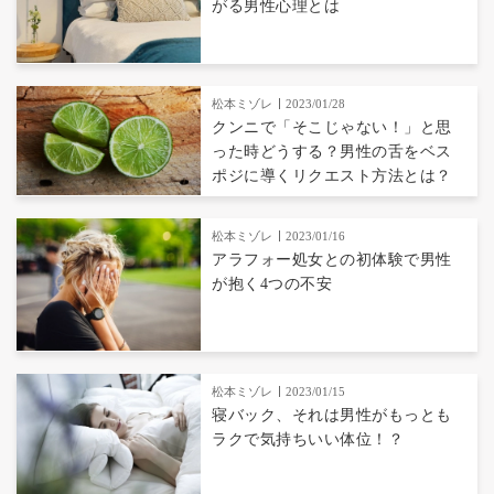
がる男性心理とは
松本ミゾレ
2023/01/28
クンニで「そこじゃない！」と思
った時どうする？男性の舌をベス
ポジに導くリクエスト方法とは？
松本ミゾレ
2023/01/16
アラフォー処女との初体験で男性
が抱く4つの不安
松本ミゾレ
2023/01/15
寝バック、それは男性がもっとも
ラクで気持ちいい体位！？