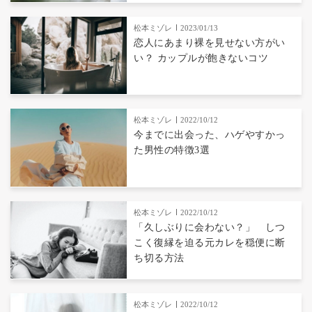
松本ミゾレ
2023/01/13
恋人にあまり裸を見せない方がい
い？ カップルが飽きないコツ
松本ミゾレ
2022/10/12
今までに出会った、ハゲやすかっ
た男性の特徴3選
松本ミゾレ
2022/10/12
「久しぶりに会わない？」 しつ
こく復縁を迫る元カレを穏便に断
ち切る方法
松本ミゾレ
2022/10/12