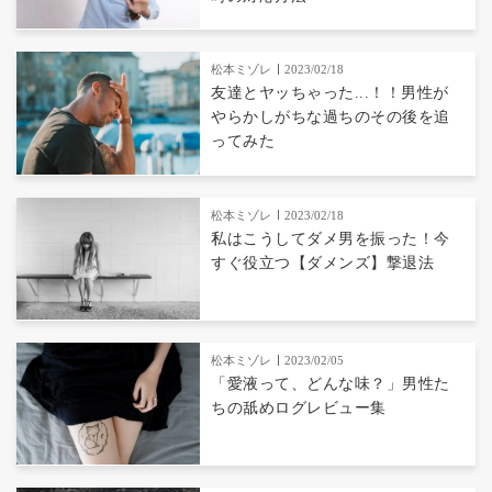
松本ミゾレ
2023/02/18
友達とヤッちゃった...！！男性が
やらかしがちな過ちのその後を追
ってみた
松本ミゾレ
2023/02/18
私はこうしてダメ男を振った！今
すぐ役立つ【ダメンズ】撃退法
松本ミゾレ
2023/02/05
「愛液って、どんな味？」男性た
ちの舐めログレビュー集