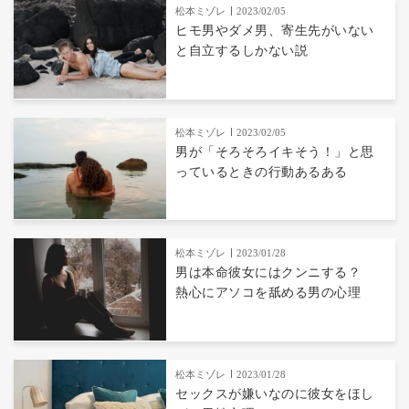
松本ミゾレ
2023/02/05
ヒモ男やダメ男、寄生先がいない
と自立するしかない説
松本ミゾレ
2023/02/05
男が「そろそろイキそう！」と思
っているときの行動あるある
松本ミゾレ
2023/01/28
男は本命彼女にはクンニする？
熱心にアソコを舐める男の心理
松本ミゾレ
2023/01/28
セックスが嫌いなのに彼女をほし