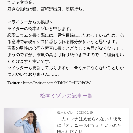
ている文筆業。
好きな動物は猫。宮崎県出身。腰痛持ち。
＜ライターからの挨拶＞
ライターの松本ミゾレと申します。
恋愛コラムを書く際には、男性目線にこだわっているため、あ
る意味で表現がゲスに感じられる部分が多いかと思います。
実際の男性の心理を素直に書くとどうしても品がなくなってし
まうのですが、確度の高さは折り紙つきですので、ご理解をい
ただけますと幸いです。
ツイッターも更新しておりますが、全く身にならないことしか
つぶやいておりません……。
Twitter :
https://twitter.com/XDKJplCitHK9PCW
松本ミゾレの記事一覧
松本ミゾレ
2023/02/19
１人エッチは見せられない！彼氏
に『オナニー見せて』といわれた
時の対応方法