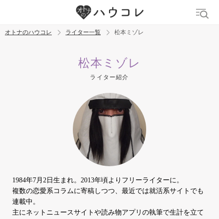
オトナのハウコレ
ライター一覧
松本ミゾレ
検索
松本ミゾレ
ライター紹介
トレンド ワード
デリケートゾーン
吸うやつ
中折れ
ニオイケア
1984年7月2日生まれ。2013年頃よりフリーライターに。
複数の恋愛系コラムに寄稿しつつ、最近では就活系サイトでも
連載中。
主にネットニュースサイトや読み物アプリの執筆で生計を立て