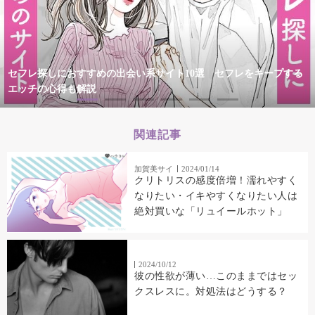
セフレ探しにおすすめの出会い系サイト10選 セフレをキープする
エッチの心得も解説
関連記事
加賀美サイ
2024/01/14
クリトリスの感度倍増！濡れやすく
なりたい・イキやすくなりたい人は
絶対買いな「リュイールホット」
2024/10/12
彼の性欲が薄い…このままではセッ
クスレスに。対処法はどうする？