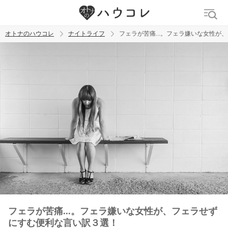
オトナのハウコレ
ナイトライフ
フェラが苦痛...。フェラ嫌いな女性
検索
トレンド ワード
ラブグッズ
乳首
吸うやつ
フェラが苦痛...。フェラ嫌いな女性が、フェラせず
にすむ便利な言い訳３選！