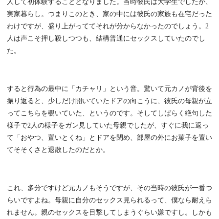
人して初体験することとなりました。当時彼氏は大学生でしたが、
実家暮らし。つまりこのとき、家の中には彼氏の家族も在宅だった
わけですが、盛り上がっててそれが分からなかったのでしょう。2
人は声こそ押し殺しつつも、結構普通にセックスしていたのでし
た。
すると行為の最中に「カチャリ」という音。驚いて元カノが背後を
振り返ると、少しだけ開いていたドアの向こうに、彼氏の母親が立
ってこちらを覗いていた、というのです。そしてしばらく絶句した
様子で2人の様子をガン見していた母親でしたが、すぐに我に返っ
て「おやつ、置いとくね」とドアを閉め、部屋の外にお菓子を置い
てそそくさと退散したのだとか。
これ、多分ですけど元カノもそうですが、その当時の彼氏が一番つ
らいですよね。母親に自分のセックス見られるって、僕なら耐えら
れません。親のセックスを目撃してしまうぐらい嫌ですし。しかも