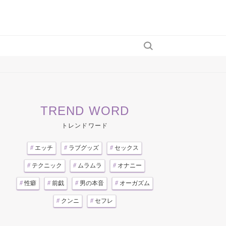
TREND WORD
トレンドワード
#
エッチ
#
ラブグッズ
#
セックス
#
テクニック
#
ムラムラ
#
オナニー
#
性癖
#
前戯
#
男の本音
#
オーガズム
#
クンニ
#
セフレ