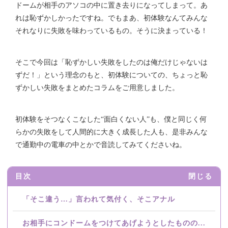
ドームが相手のアソコの中に置き去りになってしまって。あ
れは恥ずかしかったですね。でもまあ、初体験なんてみんな
それなりに失敗を味わっているもの。そうに決まっている！
そこで今回は「恥ずかしい失敗をしたのは俺だけじゃないは
ずだ！」という理念のもと、初体験についての、ちょっと恥
ずかしい失敗をまとめたコラムをご用意しました。
初体験をそつなくこなした“面白くない人”も、僕と同じく何
らかの失敗をして人間的に大きく成長した人も、是非みんな
で通勤中の電車の中とかで音読してみてくださいね。
目次
閉じる
「そこ違う…」言われて気付く、そこアナル
お相手にコンドームをつけてあげようとしたものの...