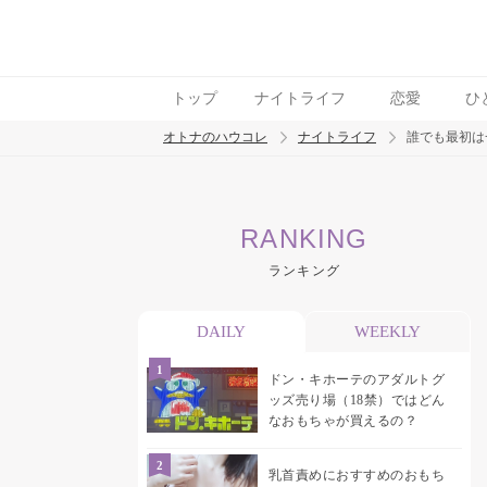
トップ
ナイトライフ
恋愛
ひ
オトナのハウコレ
ナイトライフ
誰でも最初は
検索
RANKING
トレンド ワード
ランキング
ラブグッズ
乳首
吸うやつ
DAILY
WEEKLY
ドン・キホーテのアダルトグ
ッズ売り場（18禁）ではどん
なおもちゃが買えるの？
乳首責めにおすすめのおもち