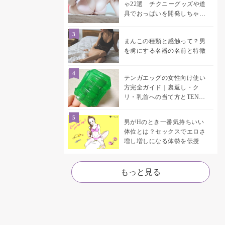
ゃ22選 チクニーグッズや道
具でおっぱいを開発しちゃお
う♡
まんこの種類と感触って？男
を虜にする名器の名前と特徴
テンガエッグの女性向け使い
方完全ガイド｜裏返し・ク
リ・乳首への当て方とTENGA
UNI比較
男がHのとき一番気持ちいい
体位とは？セックスでエロさ
増し増しになる体勢を伝授
もっと見る