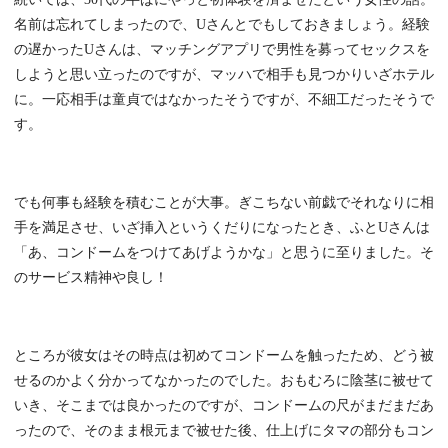
名前は忘れてしまったので、Uさんとでもしておきましょう。経験
の遅かったUさんは、マッチングアプリで男性を募ってセックスを
しようと思い立ったのですが、マッハで相手も見つかりいざホテル
に。一応相手は童貞ではなかったそうですが、不細工だったそうで
す。
でも何事も経験を積むことが大事。ぎこちない前戯でそれなりに相
手を満足させ、いざ挿入というくだりになったとき、ふとUさんは
「あ、コンドームをつけてあげようかな」と思うに至りました。そ
のサービス精神や良し！
ところが彼女はその時点は初めてコンドームを触ったため、どう被
せるのかよく分かってなかったのでした。おもむろに陰茎に被せて
いき、そこまでは良かったのですが、コンドームの尺がまだまだあ
ったので、そのまま根元まで被せた後、仕上げにタマの部分もコン