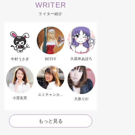
WRITER
ライター紹介
久留米あぽろ
中村うさぎ
BETSY
エミチャンカパ
小室友里
ーナ
大泉りか
もっと見る