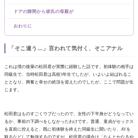
ドアの隙間から彼氏の母親が
おわりに
「そこ違う…」言われて気付く、そこアナル
これは僕の後輩の松田君が実際に経験した話です。初体験の相手は
同級生で、当時松田君は高校3年生でしたが、いよいよ結ばれるこ
ととなり、興奮と幸せの絶頂を迎えたのでしたが、ここで問題が生
じます。
松田君はものすごくウブだったので、女性の下半身がどうなってい
るか、事前の下調べをしなかったわけです。普通、童貞がセックス
を直前に控えると、既に初体験を終えた同級生に聞いたり、AVを
観るなどして勉強するのですが、松田君の場合は「なんとかなるや