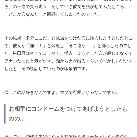
ろ」の一念で突っ走り、そしていざ彼女を脱がせてみたところ、
「どこが穴なんだ」と困惑してしまったのでした。
その結果「多分ここだ」と見当をつけた穴に挿入しようとしたとこ
ろ、彼女が「痛い！」と悶絶し「そこ違う......」と漏らしたのでし
た。松田君はそこでようやく、挿入しようとした穴が膣じゃなくて
アナルだったと気が付き、顔から火が出るぐらい恥ずかしい思いを
したと、その後話していたのが印象的です。
僕、この話好きなんですよ。ウブで可愛いじゃないですか。
お相手にコンドームをつけてあげようとしたも
のの...
続いては、30代の半ばにやっと初体験を済ませたという女性の話。