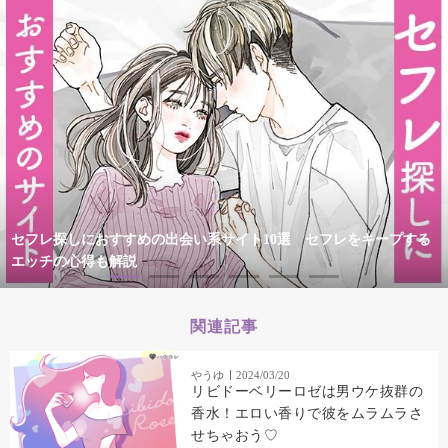
セフレ探しにおすすめの出会い系サイト10選 セフレをキープする
エッチの心得も解説
関連記事
やうゆ
2024/03/20
リビドーベリーロゼは男ウケ抜群の
香水！エロい香りで彼をムラムラさ
せちゃおう♡