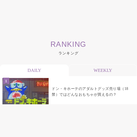
RANKING
ランキング
DAILY
WEEKLY
ドン・キホーテのアダルトグッズ売り場（18
禁）ではどんなおもちゃが買えるの？
乳首責めにおすすめのおもちゃ22選 チクニ
ーグッズや道具でおっぱいを開発しちゃおう
♡