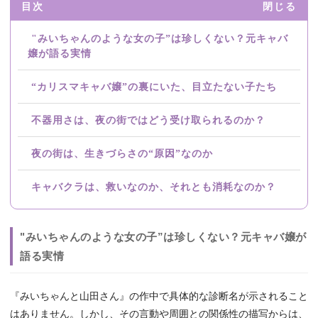
目次
閉じる
"みいちゃんのような女の子”は珍しくない？元キャバ
嬢が語る実情
“カリスマキャバ嬢”の裏にいた、目立たない子たち
不器用さは、夜の街ではどう受け取られるのか？
夜の街は、生きづらさの“原因”なのか
キャバクラは、救いなのか、それとも消耗なのか？
"みいちゃんのような女の子”は珍しくない？元キャバ嬢が
語る実情
『みいちゃんと山田さん』の作中で具体的な診断名が示されること
はありません。しかし、その言動や周囲との関係性の描写からは、