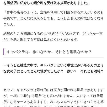
を風俗店に紹介して紹介料を受け取る描写がありました。
「作中の店長のように、立場を利用して利益を得る大人がいるのも
事実です。どんなに規制をしても、こうした個人の搾取はなくなり
ません。
結局のところ問題になるのは“構造”と“人”の両方で、どちらか一方
だけを悪と断じても本質は見えにくいと思います。
キャバクラは、救いなのか、それとも消耗なのか？
ーそうした構造の中で、キャバクラという環境はみいちゃんのよう
な女の子にとってどんな場所でしたか？ 救い？ それとも消耗？
カワノ：キャバクラは最終的には実力が問われる世界ではあります
が、一概に“消耗する場所”とも言い切れません。人によっては居場
所になるケースもありますし、みいちゃんのように生きづらさを感