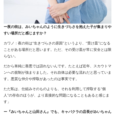
ー夜の街は、みいちゃんのように生きづらさを抱えた子が集まりや
すい場所だと感じますか？
カワノ：夜の街は“生きづらさの原因”というより、“受け皿”になる
ことがある場所だと思います。ただ、その受け皿が常に安全とは限
らない。
だから単純に善悪では語れないんです。たとえば近年、スカウトマ
ンへの規制が強まりました。それ自体は必要な流れだと思っていま
す。悪質な仲介や搾取があったのは事実です。
ただ私は、仕組みそのものよりも、それを利用して搾取する“個
人”の存在のほうが、より直接的な問題になることもあると感じま
す」
ー『みいちゃんと山田さん』でも、キャバクラの店長がみいちゃん