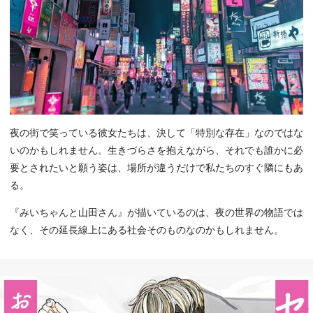
夜の街で笑っている彼女たちは、決して「特別な存在」なのではな
いのかもしれません。生きづらさを抱えながら、それでも誰かに必
要とされたいと願う姿は、場所が違うだけで私たちのすぐ隣にもあ
る。
『みいちゃんと山田さん』が描いているのは、夜の世界の物語では
なく、その延長線上にある社会そのものなのかもしれません。