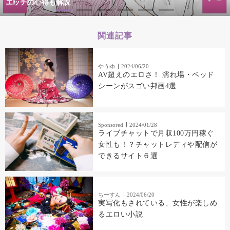
エッチの心得も解説
関連記事
やうゆ
2024/06/20
AV超えのエロさ！ 濡れ場・ベッド
シーンがスゴい邦画4選
Sponsored
2024/01/28
ライブチャットで月収100万円稼ぐ
女性も！？チャットレディや配信が
できるサイト６選
ちーすん
2024/06/20
実写化もされている、女性が楽しめ
るエロい小説