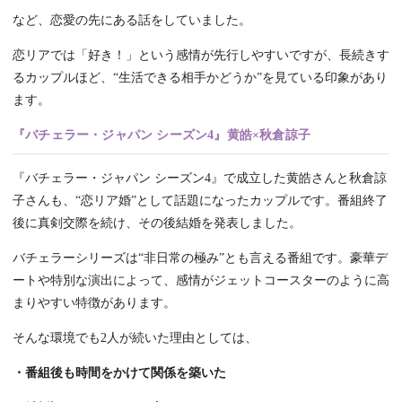
など、恋愛の先にある話をしていました。
恋リアでは「好き！」という感情が先行しやすいですが、長続きす
るカップルほど、“生活できる相手かどうか”を見ている印象があり
ます。
『バチェラー・ジャパン シーズン4』黄皓×秋倉諒子
『バチェラー・ジャパン シーズン4』で成立した黄皓さんと秋倉諒
子さんも、“恋リア婚”として話題になったカップルです。番組終了
後に真剣交際を続け、その後結婚を発表しました。
バチェラーシリーズは“非日常の極み”とも言える番組です。豪華デ
ートや特別な演出によって、感情がジェットコースターのように高
まりやすい特徴があります。
そんな環境でも2人が続いた理由としては、
・番組後も時間をかけて関係を築いた