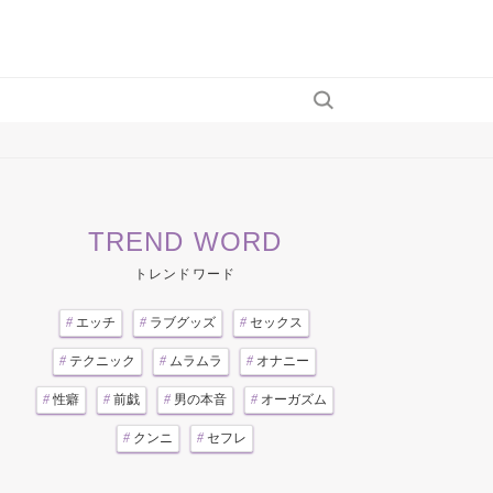
TREND WORD
トレンドワード
#
エッチ
#
ラブグッズ
#
セックス
#
テクニック
#
ムラムラ
#
オナニー
#
性癖
#
前戯
#
男の本音
#
オーガズム
#
クンニ
#
セフレ