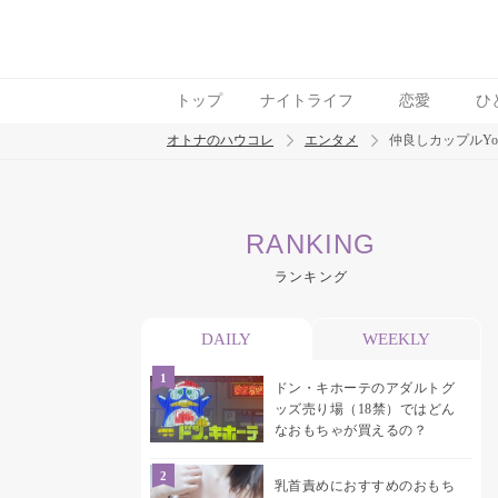
トップ
ナイトライフ
恋愛
ひ
オトナのハウコレ
エンタメ
仲良しカップルYo
検索
RANKING
トレンド ワード
ランキング
DAILY
WEEKLY
ドン・キホーテのアダルトグ
ッズ売り場（18禁）ではどん
なおもちゃが買えるの？
乳首責めにおすすめのおもち