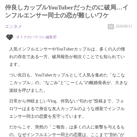
仲良しカップルYouTuberだったのに破局…イ
ンフルエンサー同士の恋が難しいワケ
エンタメ
2026/06/11
PR
オトナのハウコレ編集部
人気インフルエンサーやYouTuberカップルは、多くの人の憧
れの存在である一方、破局報告が相次ぐことでも知られてい
ます。
つい先日も、YouTuberカップルとして人気を集めた「なこな
こカップル」の、“なごみ”と“こーくん”の離婚発表が、大きな
波紋を呼びました。
日常から仲睦まじいVlog、何気ない“匂わせ”投稿まで、フォ
ロワーはまるで身近な友人カップルのような感覚でインフル
エンサー同士の恋愛を見守っています。
だからこそ、突然の「ご報告」は多くの人に衝撃を与えるも
の。なぜインフルエンサー同士の恋愛は、ここまで“別れ”が