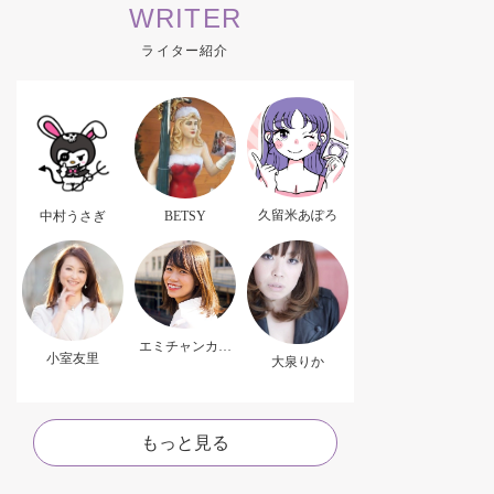
WRITER
ライター紹介
久留米あぽろ
中村うさぎ
BETSY
エミチャンカパ
小室友里
ーナ
大泉りか
もっと見る