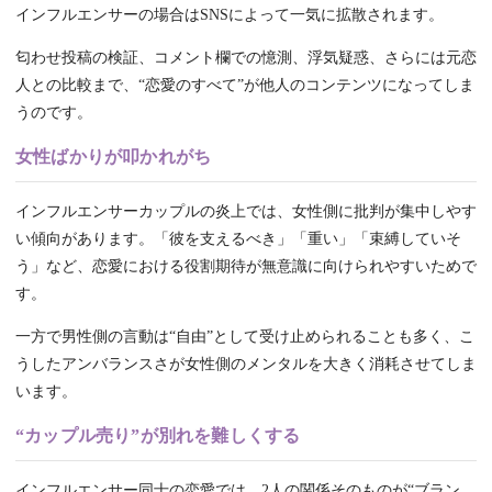
インフルエンサーの場合はSNSによって一気に拡散されます。
匂わせ投稿の検証、コメント欄での憶測、浮気疑惑、さらには元恋
人との比較まで、“恋愛のすべて”が他人のコンテンツになってしま
うのです。
女性ばかりが叩かれがち
インフルエンサーカップルの炎上では、女性側に批判が集中しやす
い傾向があります。「彼を支えるべき」「重い」「束縛していそ
う」など、恋愛における役割期待が無意識に向けられやすいためで
す。
一方で男性側の言動は“自由”として受け止められることも多く、こ
うしたアンバランスさが女性側のメンタルを大きく消耗させてしま
います。
“カップル売り”が別れを難しくする
インフルエンサー同士の恋愛では、2人の関係そのものが“ブラン