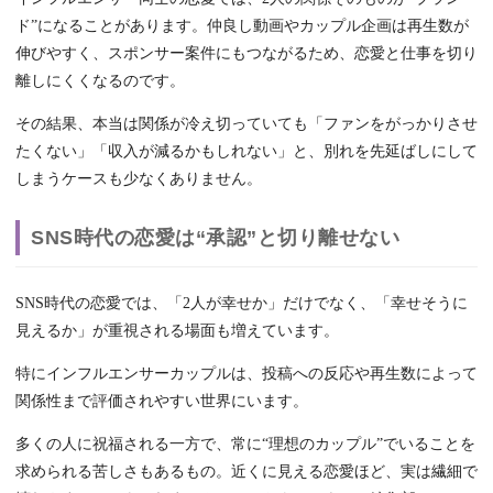
ド”になることがあります。仲良し動画やカップル企画は再生数が
伸びやすく、スポンサー案件にもつながるため、恋愛と仕事を切り
離しにくくなるのです。
その結果、本当は関係が冷え切っていても「ファンをがっかりさせ
たくない」「収入が減るかもしれない」と、別れを先延ばしにして
しまうケースも少なくありません。
SNS時代の恋愛は“承認”と切り離せない
SNS時代の恋愛では、「2人が幸せか」だけでなく、「幸せそうに
見えるか」が重視される場面も増えています。
特にインフルエンサーカップルは、投稿への反応や再生数によって
関係性まで評価されやすい世界にいます。
多くの人に祝福される一方で、常に“理想のカップル”でいることを
求められる苦しさもあるもの。近くに見える恋愛ほど、実は繊細で