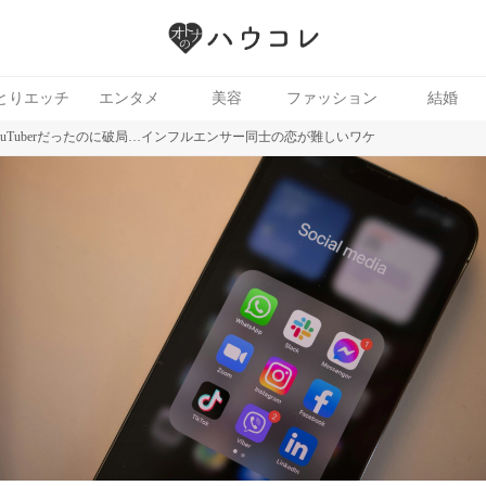
とりエッチ
エンタメ
美容
ファッション
結婚
uTuberだったのに破局…インフルエンサー同士の恋が難しいワケ