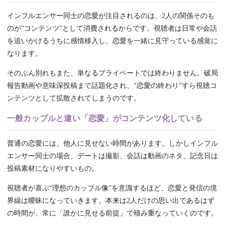
インフルエンサー同士の恋愛が注目されるのは、2人の関係そのも
のが“コンテンツ”として消費されるからです。視聴者は日常や会話
を追いかけるうちに感情移入し、恋愛を一緒に見守っている感覚に
なります。
そのぶん別れもまた、単なるプライベートでは終わりません。破局
報告動画や意味深投稿まで話題化され、“恋愛の終わり”すら視聴コ
ンテンツとして拡散されてしまうのです。
一般カップルと違い「恋愛」がコンテンツ化している
普通の恋愛には、他人に見せない時間があります。しかしインフル
エンサー同士の場合、デートは撮影、会話は動画のネタ、記念日は
投稿素材になりやすいもの。
視聴者が喜ぶ“理想のカップル像”を意識するほど、恋愛と発信の境
界線は曖昧になっていきます。本来は2人だけの思い出であるはず
の時間が、常に「誰かに見せる前提」で積み重なっていくのです。