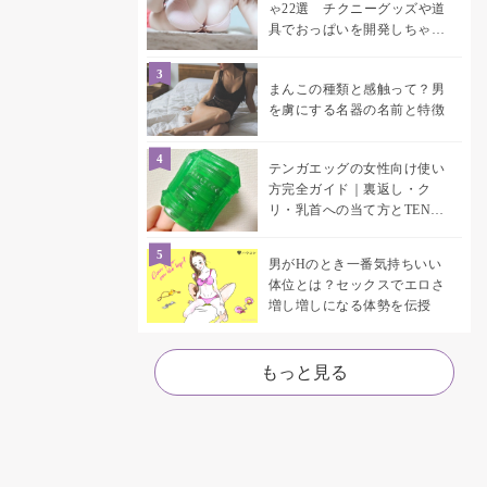
ゃ22選 チクニーグッズや道
具でおっぱいを開発しちゃお
う♡
まんこの種類と感触って？男
を虜にする名器の名前と特徴
テンガエッグの女性向け使い
方完全ガイド｜裏返し・ク
リ・乳首への当て方とTENGA
UNI比較
男がHのとき一番気持ちいい
体位とは？セックスでエロさ
増し増しになる体勢を伝授
もっと見る