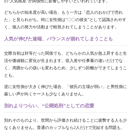
の“人気格差”が関係性に影響しやすいといわれています。
どちらかの知名度が高い場合、もう一方は「恋人のおかげで売れ
た」と見られがち。特に女性側は“〇〇の彼女”として認識されやす
く、個人の努力や活動まで軽視されてしまうことがあります。
人気が伸びた途端、バランスが崩れてしまうことも
交際当初は対等だった関係でも、どちらかの人気が急上昇すると生
活や価値観に変化が生まれます。収入差や仕事量の違いだけでな
く、周囲からの扱いも変わるため、少しずつ距離ができてしまうこ
とも。
逆に女性側が大きく伸びた場合、「彼氏の立場が弱い」と男性側に
厳しい声が向くケースも少なくありません。
別れよりつらい、“公開処刑”としての恋愛
別れそのものより、世間から評価され続けることに疲弊する人も少
なくありません。普通のカップルなら2人だけで完結する問題も、