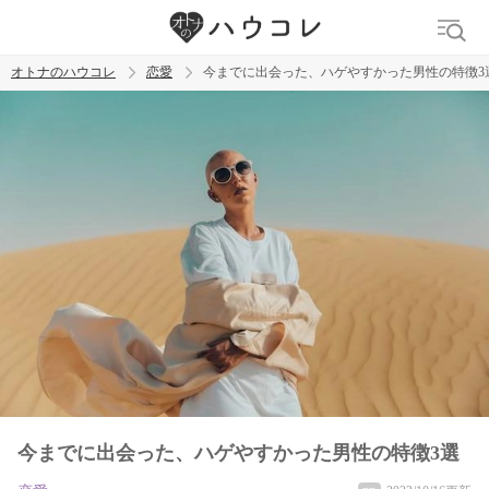
オトナのハウコレ
恋愛
今までに出会った、ハゲやすかった男性の特徴3
検索
トレンド ワード
おっぱいフェチ
吸引バイブ
SM
吸うやつ
今までに出会った、ハゲやすかった男性の特徴3選