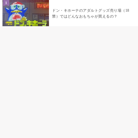
ドン・キホーテのアダルトグッズ売り場（18
禁）ではどんなおもちゃが買えるの？
乳首責めにおすすめのおもちゃ22選 チクニ
ーグッズや道具でおっぱいを開発しちゃおう
♡
まんこの種類と感触って？男を虜にする名器
の名前と特徴
テンガエッグの女性向け使い方完全ガイド｜
裏返し・クリ・乳首への当て方とTENGA UNI
比較