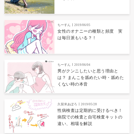
ちーすん
2019/06/05
女性のオナニーの種類と頻度 実
は毎日派もいる？！
ちーすん
2019/06/04
男がクンニしたいと思う理由と
は？ まんこを舐めたい時・舐めた
くない時の本音
久留米あぽろ
2019/05/28
性病検査は定期的に受けるべき！
病院での検査と自宅検査キットの
違い、相場を解説