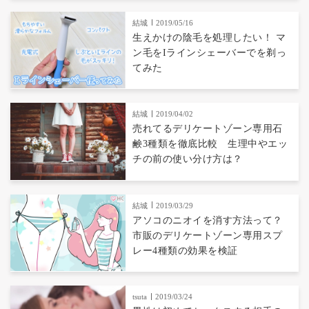
結城
2019/05/16
生えかけの陰毛を処理したい！ マ
ン毛をIラインシェーバーでを剃っ
てみた
結城
2019/04/02
売れてるデリケートゾーン専用石
鹸3種類を徹底比較 生理中やエッ
チの前の使い分け方は？
結城
2019/03/29
アソコのニオイを消す方法って？
市販のデリケートゾーン専用スプ
レー4種類の効果を検証
tsuta
2019/03/24