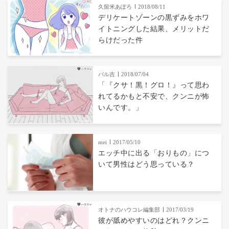
久留米あぽろ
2018/08/11
デリケートゾーンの黒ずみをホワ
イトニングした結果、メリットだ
らけだった件
パル吉
2018/07/04
「『クサ！黒！グロ！』って思わ
れてるかもと不安で、クンニが怖
いんです。」
mei
2017/05/10
エッチ中に出る「おりもの」につ
いて男性はどう思っている？
オトナのハウコレ編集部
2017/03/19
彼が舐めやすいのはどれ？クンニ