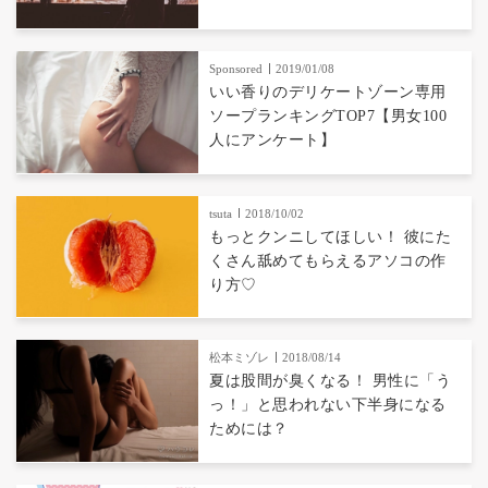
Sponsored
2019/01/08
いい香りのデリケートゾーン専用
ソープランキングTOP7【男女100
人にアンケート】
tsuta
2018/10/02
もっとクンニしてほしい！ 彼にた
くさん舐めてもらえるアソコの作
り方♡
松本ミゾレ
2018/08/14
夏は股間が臭くなる！ 男性に「う
っ！」と思われない下半身になる
ためには？