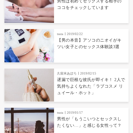
男性は初めてセックスする相手の
ココをチェックしています
tsuta
2019/02/22
【男の本音】アソコのニオイがキ
ツい女子とのセックス体験談3選
久留米あぽろ
2019/02/15
遅漏で巨根な彼氏が即イキ！ 2人で
気持ちよくなれた「ラブコスメ リ
ュイール・ホット」
tsuta
2019/01/17
男性が「もうこいつとセックスし
たくない…」と感じる女性って？