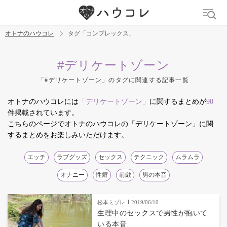
オトナのハウコレ
タグ「コンプレックス」
検索
#デリケートゾーン
「#デリケートゾーン」のタグに関連する記事一覧
トレンド ワード
オトナのハウコレには
「デリケートゾーン」
に関するまとめが
90
デリケートゾーン
吸うやつ
中折れ
ニオイケア
件掲載されています。
こちらのページでオトナのハウコレの「デリケートゾーン」に関
するまとめをお楽しみいただけます。
エッチ
ラブグッズ
セックス
テクニック
ムラムラ
オナニー
性癖
前戯
男の本音
松本ミゾレ
2019/06/10
生理中のセックスで男性が抱いて
いる本音