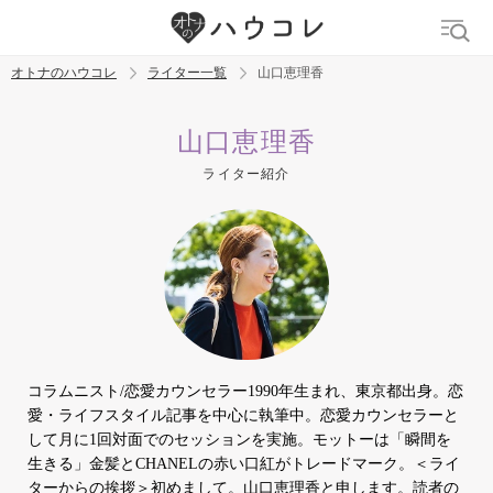
オトナのハウコレ
ライター一覧
山口恵理香
検索
山口恵理香
ライター紹介
トレンド ワード
デリケートゾーン
吸うやつ
中折れ
ニオイケア
コラムニスト/恋愛カウンセラー1990年生まれ、東京都出身。恋
愛・ライフスタイル記事を中心に執筆中。恋愛カウンセラーと
して月に1回対面でのセッションを実施。モットーは「瞬間を
生きる」金髪とCHANELの赤い口紅がトレードマーク。＜ライ
ターからの挨拶＞初めまして。山口恵理香と申します。読者の