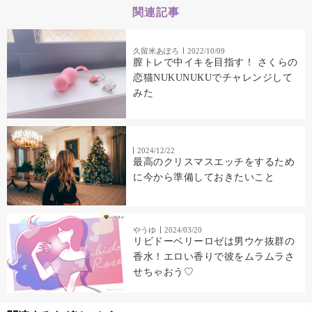
関連記事
久留米あぽろ
2022/10/09
膣トレで中イキを目指す！ さくらの
恋猫NUKUNUKUでチャレンジして
みた
2024/12/22
最高のクリスマスエッチをするため
に今から準備しておきたいこと
やうゆ
2024/03/20
リビドーベリーロゼは男ウケ抜群の
香水！エロい香りで彼をムラムラさ
せちゃおう♡