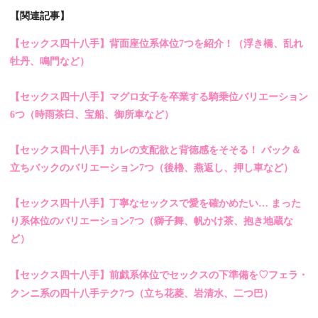
【関連記事】
【セックス四十八手】背面座位系体位7つを紹介！（浮き橋、乱れ
牡丹、鳴門など）
【セックス四十八手】マグロ女子を卒業する騎乗位バリエーション
6つ（時雨茶臼、宝船、御所車など）
【セックス四十八手】カレの支配欲と背徳感をそそる！ バック＆
立ちバックのバリエーション7つ（後櫓、燕返し、押し車など）
【セックス四十八手】丁寧なセックスで愛を確かめたい… まった
り系体位のバリエーション7つ（獅子舞、帆かけ茶、抱き地蔵な
ど）
【セックス四十八手】前戯系体位でセックスの下準備を♡フェラ・
クンニ系の四十八手テク7つ（立ち花菱、岩清水、二つ巴）