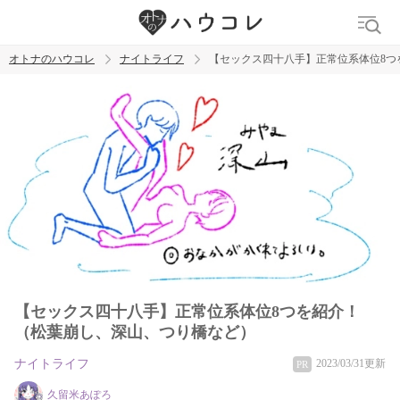
オトナのハウコレ
ナイトライフ
【セックス四十八手】正常位系体位8つ
検索
トレンド ワード
ラブグッズ
乳首
吸うやつ
【セックス四十八手】正常位系体位8つを紹介！
（松葉崩し、深山、つり橋など）
ナイトライフ
2023/03/31更新
PR
久留米あぽろ