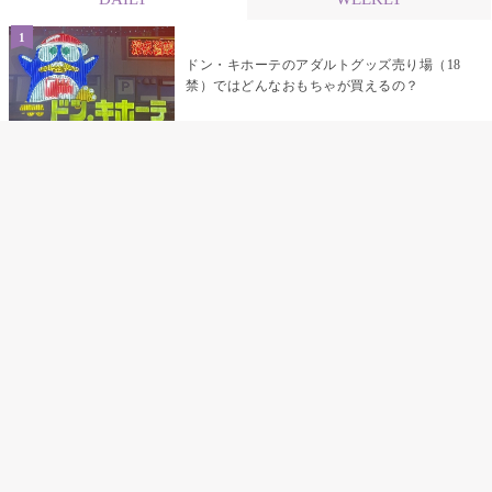
ドン・キホーテのアダルトグッズ売り場（18
禁）ではどんなおもちゃが買えるの？
乳首責めにおすすめのおもちゃ22選 チクニ
ーグッズや道具でおっぱいを開発しちゃおう
♡
まんこの種類と感触って？男を虜にする名器
の名前と特徴
テンガエッグの女性向け使い方完全ガイド｜
裏返し・クリ・乳首への当て方とTENGA UNI
比較