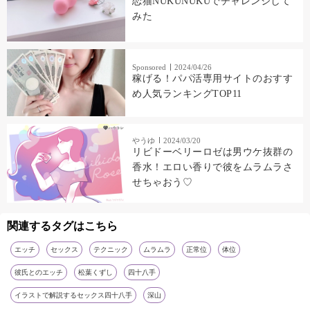
恋猫NUKUNUKUでチャレンジして
みた
Sponsored
2024/04/26
稼げる！パパ活専用サイトのおすす
め人気ランキングTOP11
やうゆ
2024/03/20
リビドーベリーロゼは男ウケ抜群の
香水！エロい香りで彼をムラムラさ
せちゃおう♡
関連するタグはこちら
エッチ
セックス
テクニック
ムラムラ
正常位
体位
彼氏とのエッチ
松葉くずし
四十八手
イラストで解説するセックス四十八手
深山