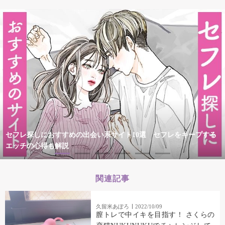
セフレ探しにおすすめの出会い系サイト10選 セフレをキープする
エッチの心得も解説
関連記事
久留米あぽろ
2022/10/09
膣トレで中イキを目指す！ さくらの