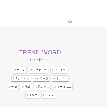
TREND WORD
トレンドワード
#
エッチ
#
ラブグッズ
#
セックス
#
テクニック
#
ムラムラ
#
オナニー
#
性癖
#
前戯
#
男の本音
#
オーガズム
#
クンニ
#
セフレ