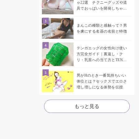
ゃ22選 チクニーグッズや道
具でおっぱいを開発しちゃお
う♡
まんこの種類と感触って？男
を虜にする名器の名前と特徴
テンガエッグの女性向け使い
方完全ガイド｜裏返し・ク
リ・乳首への当て方とTENGA
UNI比較
男がHのとき一番気持ちいい
体位とは？セックスでエロさ
増し増しになる体勢を伝授
もっと見る