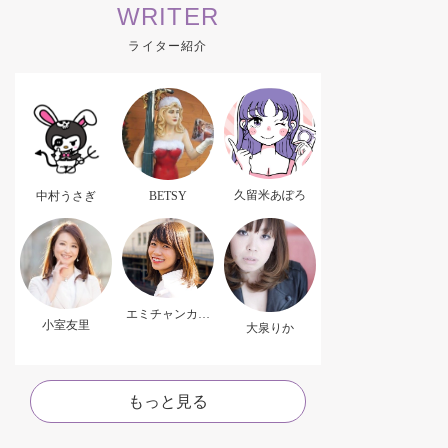
WRITER
ライター紹介
久留米あぽろ
中村うさぎ
BETSY
エミチャンカパ
小室友里
ーナ
大泉りか
もっと見る