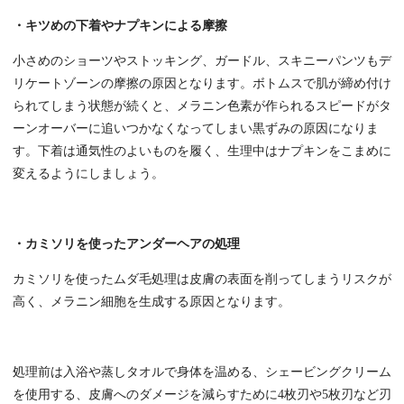
・キツめの下着やナプキンによる摩擦
小さめのショーツやストッキング、ガードル、スキニーパンツもデ
リケートゾーンの摩擦の原因となります。ボトムスで肌が締め付け
られてしまう状態が続くと、メラニン色素が作られるスピードがタ
ーンオーバーに追いつかなくなってしまい黒ずみの原因になりま
す。下着は通気性のよいものを履く、生理中はナプキンをこまめに
変えるようにしましょう。
・カミソリを使ったアンダーヘアの処理
カミソリを使ったムダ毛処理は皮膚の表面を削ってしまうリスクが
高く、メラニン細胞を生成する原因となります。
処理前は入浴や蒸しタオルで身体を温める、シェービングクリーム
を使用する、皮膚へのダメージを減らすために4枚刃や5枚刃など刃