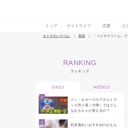
トップ
ナイトライフ
恋愛
ひ
オトナのハウコレ
美容
「イビサクリーム」で
検索
RANKING
トレンド ワード
ランキング
イビサクリーム
デリケートゾーン
アンダー
DAILY
WEEKLY
ドン・キホーテのアダルトグ
ッズ売り場（18禁）ではどん
なおもちゃが買えるの？
乳首責めにおすすめのおもち