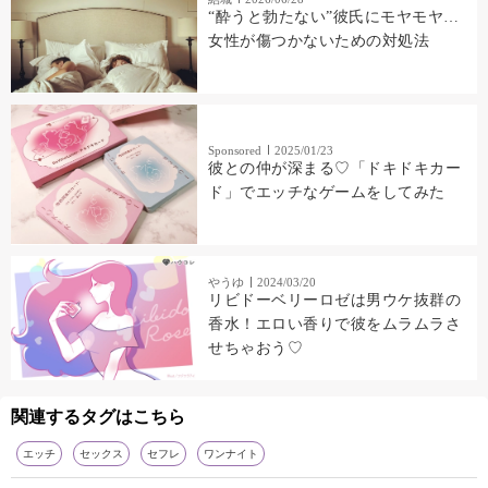
“酔うと勃たない”彼氏にモヤモヤ…
女性が傷つかないための対処法
Sponsored
2025/01/23
彼との仲が深まる♡「ドキドキカー
ド」でエッチなゲームをしてみた
やうゆ
2024/03/20
リビドーベリーロゼは男ウケ抜群の
香水！エロい香りで彼をムラムラさ
せちゃおう♡
関連するタグはこちら
エッチ
セックス
セフレ
ワンナイト