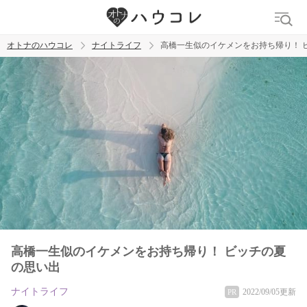
オトナのハウコレ
ナイトライフ
高橋一生似のイケメンをお持ち帰り！ 
検索
トレンド ワード
ラブグッズ
乳首
吸うやつ
高橋一生似のイケメンをお持ち帰り！ ビッチの夏
の思い出
ナイトライフ
2022/09/05更新
PR