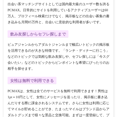
出会い系マッチングサイトとしては国内最大級のユーザー数を誇る
PCMAX。日常的にサイトを利用しているアクティブユーザーは60
万人、プロフィール検索だけでなく、掲示板などの出会い募集の書
き込みも月間85万件と、出会いに意欲的な利用者が多いです。
飲み友探しからセフレ探しまで
ピュアジャンルからアダルトジャンルまで幅広いトピックの掲示板
を活用できるのが大きな特徴です。「ランチ・ディナーに行こう」
などのトピックでは気軽な飲み友探しや、セフレ探しには「今スグ
会いたい」などのトピックからピンポイントな希望にぴったりのお
相手を探せます。
女性は無料で利用できる
PCMAXは、女性は全てのサービスを無料で利用できます！男性は
1pt＝10円として、女性にメッセージを送ったり、掲示板に書き込
んだりする際に課金されるシステムです。さらに女性は利用に応じ
てマイルが貯めることができ、たまったマイルはブランド品からア
ダルトグッズまで様々な景品と交換可能。まずは一度登録して、プ