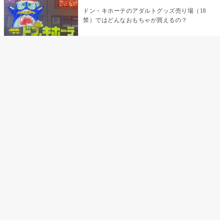
ドン・キホーテのアダルトグッズ売り場（18
禁）ではどんなおもちゃが買えるの？
乳首責めにおすすめのおもちゃ22選 チクニ
ーグッズや道具でおっぱいを開発しちゃおう
♡
まんこの種類と感触って？男を虜にする名器
の名前と特徴
テンガエッグの女性向け使い方完全ガイド｜
裏返し・クリ・乳首への当て方とTENGA UNI
比較