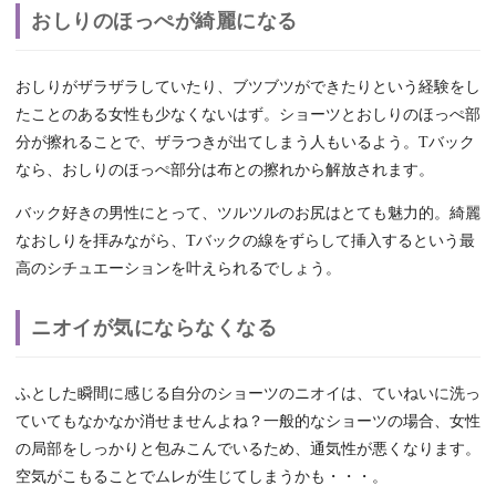
おしりのほっぺが綺麗になる
おしりがザラザラしていたり、ブツブツができたりという経験をし
たことのある女性も少なくないはず。ショーツとおしりのほっぺ部
分が擦れることで、ザラつきが出てしまう人もいるよう。Tバック
なら、おしりのほっぺ部分は布との擦れから解放されます。
バック好きの男性にとって、ツルツルのお尻はとても魅力的。綺麗
なおしりを拝みながら、Tバックの線をずらして挿入するという最
高のシチュエーションを叶えられるでしょう。
ニオイが気にならなくなる
ふとした瞬間に感じる自分のショーツのニオイは、ていねいに洗っ
ていてもなかなか消せませんよね？一般的なショーツの場合、女性
の局部をしっかりと包みこんでいるため、通気性が悪くなります。
空気がこもることでムレが生じてしまうかも・・・。