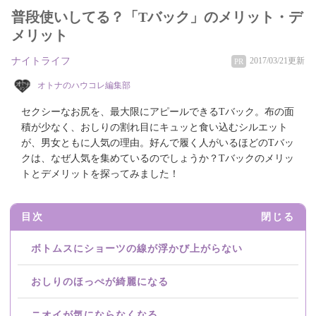
普段使いしてる？「Tバック」のメリット・デ
メリット
ナイトライフ
2017/03/21更新
PR
オトナのハウコレ編集部
セクシーなお尻を、最大限にアピールできるTバック。布の面
積が少なく、おしりの割れ目にキュッと食い込むシルエット
が、男女ともに人気の理由。好んで履く人がいるほどのTバッ
クは、なぜ人気を集めているのでしょうか？Tバックのメリッ
トとデメリットを探ってみました！
目次
閉じる
ボトムスにショーツの線が浮かび上がらない
おしりのほっぺが綺麗になる
ニオイが気にならなくなる