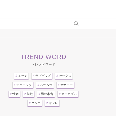
TREND WORD
トレンドワード
#
エッチ
#
ラブグッズ
#
セックス
#
テクニック
#
ムラムラ
#
オナニー
#
性癖
#
前戯
#
男の本音
#
オーガズム
#
クンニ
#
セフレ