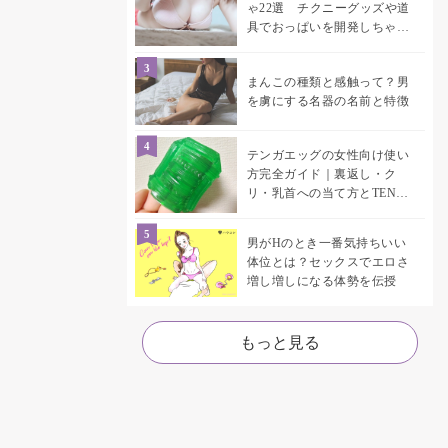
ゃ22選 チクニーグッズや道
具でおっぱいを開発しちゃお
う♡
まんこの種類と感触って？男
を虜にする名器の名前と特徴
テンガエッグの女性向け使い
方完全ガイド｜裏返し・ク
リ・乳首への当て方とTENGA
UNI比較
男がHのとき一番気持ちいい
体位とは？セックスでエロさ
増し増しになる体勢を伝授
もっと見る