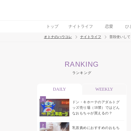
トップ
ナイトライフ
恋愛
ひ
オトナのハウコレ
ナイトライフ
普段使いして
検索
RANKING
トレンド ワード
ランキング
ラブグッズ
乳首
吸うやつ
DAILY
WEEKLY
ドン・キホーテのアダルトグ
ッズ売り場（18禁）ではどん
なおもちゃが買えるの？
乳首責めにおすすめのおもち