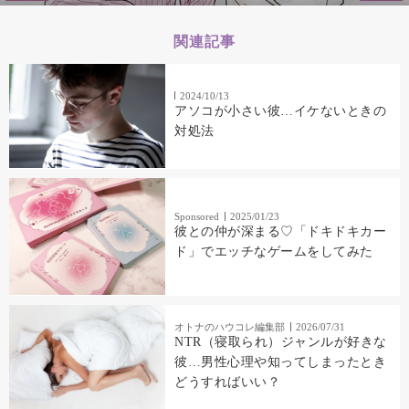
関連記事
2024/10/13
アソコが小さい彼…イケないときの
対処法
Sponsored
2025/01/23
彼との仲が深まる♡「ドキドキカー
ド」でエッチなゲームをしてみた
オトナのハウコレ編集部
2026/07/31
NTR（寝取られ）ジャンルが好きな
彼…男性心理や知ってしまったとき
どうすればいい？