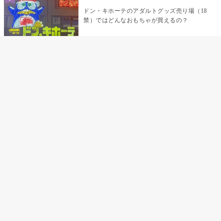
ドン・キホーテのアダルトグッズ売り場（18
禁）ではどんなおもちゃが買えるの？
乳首責めにおすすめのおもちゃ22選 チクニ
ーグッズや道具でおっぱいを開発しちゃおう
♡
まんこの種類と感触って？男を虜にする名器
の名前と特徴
テンガエッグの女性向け使い方完全ガイド｜
裏返し・クリ・乳首への当て方とTENGA UNI
比較