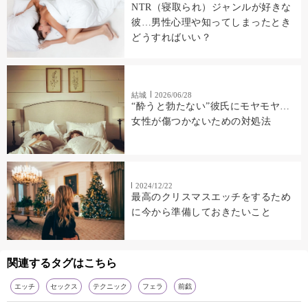
NTR（寝取られ）ジャンルが好きな
彼…男性心理や知ってしまったとき
どうすればいい？
結城
2026/06/28
“酔うと勃たない”彼氏にモヤモヤ…
女性が傷つかないための対処法
2024/12/22
最高のクリスマスエッチをするため
に今から準備しておきたいこと
関連するタグはこちら
エッチ
セックス
テクニック
フェラ
前戯