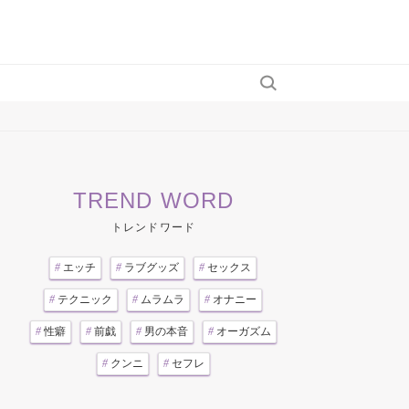
TREND WORD
トレンドワード
#
エッチ
#
ラブグッズ
#
セックス
#
テクニック
#
ムラムラ
#
オナニー
#
性癖
#
前戯
#
男の本音
#
オーガズム
#
クンニ
#
セフレ