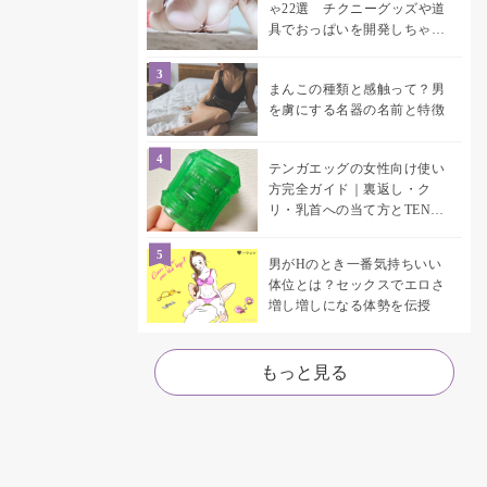
ゃ22選 チクニーグッズや道
具でおっぱいを開発しちゃお
う♡
まんこの種類と感触って？男
を虜にする名器の名前と特徴
テンガエッグの女性向け使い
方完全ガイド｜裏返し・ク
リ・乳首への当て方とTENGA
UNI比較
男がHのとき一番気持ちいい
体位とは？セックスでエロさ
増し増しになる体勢を伝授
もっと見る