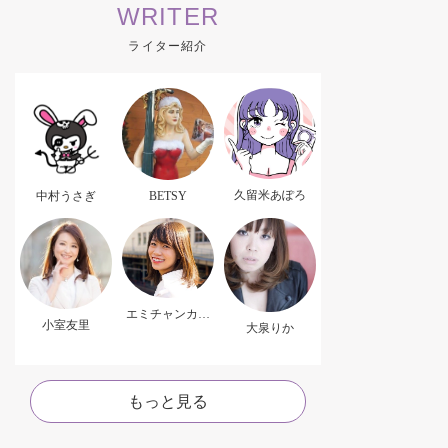
WRITER
ライター紹介
久留米あぽろ
中村うさぎ
BETSY
エミチャンカパ
小室友里
ーナ
大泉りか
もっと見る