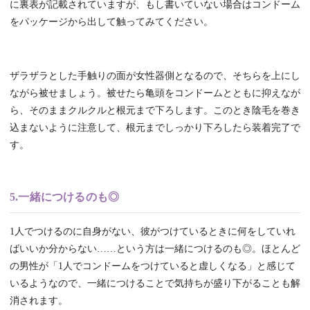
に裏表が記載されていますが、もし書いていない場合はコンドーム
をパッケージから出して触ってみてください。
ザラザラとした手触りの面が女性器側となるので、そちらを上にし
ながら被せましょう。被せたら亀頭をコンドームとともに抑えなが
ら、そのままクルクルと根元まで下ろします。このとき陰毛を巻き
込まないように注意して、根元までしっかり下ろしたら装着完了で
す。
5.一緒につけるのも◎
1人でつけるのに自身がない、彼がつけているときに何をしていれ
ばいいか分からない……という方は一緒につけるのも◎。ほとんど
の男性が「1人でコンドームをつけていると虚しくなる」と感じて
いるようなので、一緒につけることで気持ちが盛り下がることも解
消されます。