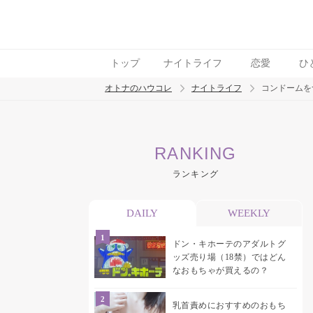
トップ
ナイトライフ
恋愛
ひ
オトナのハウコレ
ナイトライフ
コンドームを
検索
RANKING
トレンド ワード
ランキング
ラブグッズ
乳首
吸うやつ
DAILY
WEEKLY
ドン・キホーテのアダルトグ
ッズ売り場（18禁）ではどん
なおもちゃが買えるの？
乳首責めにおすすめのおもち