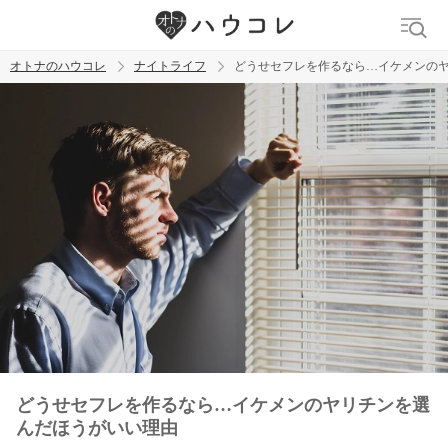
オトナのハウコレ
ナイトライフ
どうせセフレを作るなら…イケメンの
検索
トレンド ワード
ラブグッズ
乳首
吸うやつ
どうせセフレを作るなら…イケメンのヤリチンを選
んだほうがいい理由