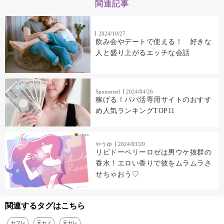
関連記事
2024/10/27
飲み会やデートで使える！ 好きな
人と盛り上がるエッチな会話
Sponsored
2024/04/26
稼げる！パパ活専用サイトのおすす
め人気ランキングTOP11
やうゆ
2024/03/20
リビドーベリーロゼは男ウケ抜群の
香水！エロい香りで彼をムラムラさ
せちゃおう♡
関連するタグはこちら
セフレ
元カノ
元カレ