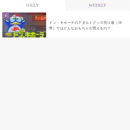
DAILY
WEEKLY
ドン・キホーテのアダルトグッズ売り場（18
禁）ではどんなおもちゃが買えるの？
乳首責めにおすすめのおもちゃ22選 チクニ
ーグッズや道具でおっぱいを開発しちゃおう
♡
まんこの種類と感触って？男を虜にする名器
の名前と特徴
テンガエッグの女性向け使い方完全ガイド｜
裏返し・クリ・乳首への当て方とTENGA UNI