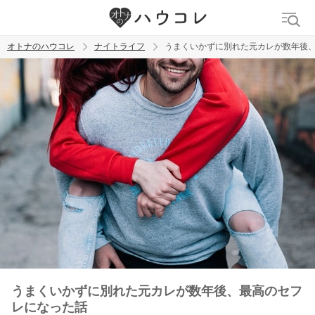
オトナのハウコレ
ナイトライフ
うまくいかずに別れた元カレが数年後
検索
トレンド ワード
ラブグッズ
乳首
吸うやつ
うまくいかずに別れた元カレが数年後、最高のセフ
レになった話