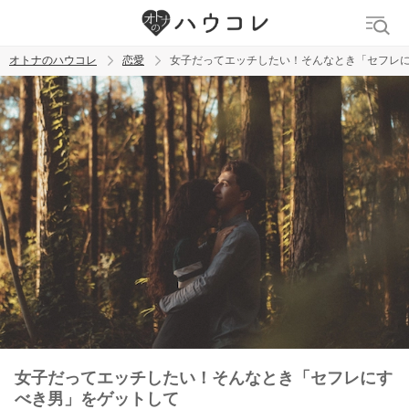
オトナのハウコレ
恋愛
女子だってエッチしたい！そんなとき「セフレ
検索
トレンド ワード
おっぱいフェチ
吸引バイブ
SM
吸うやつ
女子だってエッチしたい！そんなとき「セフレにす
べき男」をゲットして