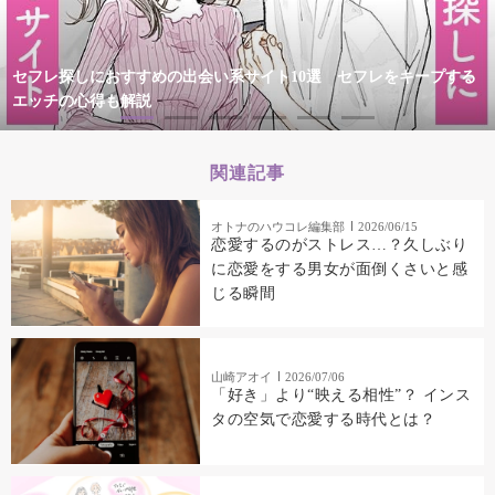
セフレ探しにおすすめの出会い系サイト10選 セフレをキープする
エッチの心得も解説
関連記事
オトナのハウコレ編集部
2026/06/15
恋愛するのがストレス…？久しぶり
に恋愛をする男女が面倒くさいと感
じる瞬間
山崎アオイ
2026/07/06
「好き」より“映える相性”？ インス
タの空気で恋愛する時代とは？