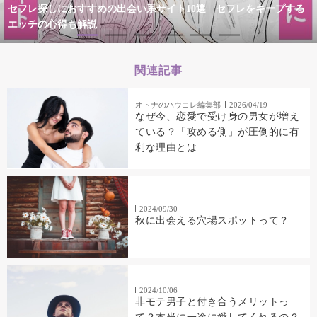
セフレ探しにおすすめの出会い系サイト10選 セフレをキープする
エッチの心得も解説
関連記事
オトナのハウコレ編集部
2026/04/19
なぜ今、恋愛で受け身の男女が増え
ている？「攻める側」が圧倒的に有
利な理由とは
2024/09/30
秋に出会える穴場スポットって？
2024/10/06
非モテ男子と付き合うメリットっ