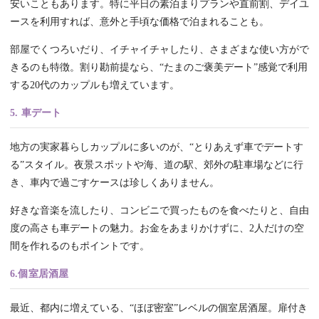
安いこともあります。特に平日の素泊まりプランや直前割、デイユ
ースを利用すれば、意外と手頃な価格で泊まれることも。
部屋でくつろいだり、イチャイチャしたり、さまざまな使い方がで
きるのも特徴。割り勘前提なら、“たまのご褒美デート”感覚で利用
する20代のカップルも増えています。
5. 車デート
地方の実家暮らしカップルに多いのが、“とりあえず車でデートす
る”スタイル。夜景スポットや海、道の駅、郊外の駐車場などに行
き、車内で過ごすケースは珍しくありません。
好きな音楽を流したり、コンビニで買ったものを食べたりと、自由
度の高さも車デートの魅力。お金をあまりかけずに、2人だけの空
間を作れるのもポイントです。
6.個室居酒屋
最近、都内に増えている、“ほぼ密室”レベルの個室居酒屋。扉付き