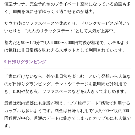
個室サウナ。完全予約制のプライベート空間になっている施設も多
く、周囲を気にせずゆっくり過ごせるのが魅力。
サウナ後にソファスペースで休めたり、ドリンクサービスが付いて
いたりと、“大人のリラックスデート”として人気が上昇中。
都内だと90〜120分で1人4,000〜8,000円前後が相場で、ホテルより
は気軽に非日常感を味わえるスポットとして利用されています。
9.日帰りグランピング
「家に行けないなら、外で非日常を楽しむ」という発想から人気な
のが日帰りグランピング。テントやコテージを数時間だけ利用で
き、BBQや焚き火、ソファスペースなどを2人きりで楽しめます。
最近は都内近郊にも施設が増え、“プチ旅行デート”感覚で利用する
カップルも多いようです。料金は日帰り利用で1人5,000〜1万2,000
円程度が中心。普通のデートに飽きてしまったカップルにも人気で
す。