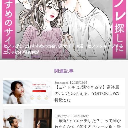
セフレ探しにおすすめの出会い系サイト10選 セフレをキープする
エッチの心得も解説
関連記事
Sponsored
2025/03/05
【ヨイトキはP活できる？】富裕層
のパパと出会える、YOITOKI.JPの
特徴とは
山崎アオイ
2026/06/12
「最近いつエッチした？」って聞か
れたらなんて答える？シーン別・賢