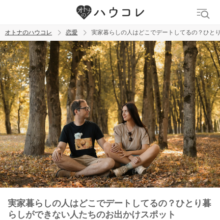
オトナのハウコレ
恋愛
実家暮らしの人はどこでデートしてるの？ひと
検索
トレンド ワード
おっぱいフェチ
吸引バイブ
SM
吸うやつ
実家暮らしの人はどこでデートしてるの？ひとり暮
らしができない人たちのお出かけスポット