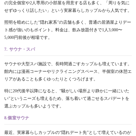
の完全個室や2人専用の小部屋を用意する店も多く、「周りを気に
せずゆっくり話したい」という実家暮らしカップルから人気です。
照明を暗めにした“隠れ家系”の店舗も多く、普通の居酒屋よりデー
ト感が強いのもポイント。料金は、飲み放題付きで1人3,000〜
5,000円前後が相場です。
7. サウナ・スパ
サウナや大型スパ施設で、長時間過ごすカップルも増えています。
館内には漫画コーナーやリクライニングスペース、半個室の休憩エ
リアがあることも多くゆったりとくつろげます。
特に20代後半以降になると、“騒がしい場所より静かに一緒にいた
い”というニーズも増えるため、落ち着いて過ごせるスパデートを
選ぶカップルも多いようです。
8.個室サウナ
最近、実家暮らしカップルの“隠れデート先”として増えているのが