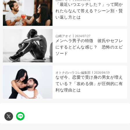
「最近いつエッチした？」って聞か
れたらなんて答える？シーン別・賢
い返し方とは
山崎アオイ
2024/07/27
メンヘラ男子の特徴 彼氏やセフレ
にするとどんな感じ？ 恐怖のエピ
ソード
オトナのハウコレ編集部
2026/04/19
なぜ今、恋愛で受け身の男女が増え
ている？「攻める側」が圧倒的に有
利な理由とは