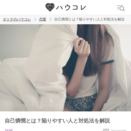
オトナのハウコレ
恋愛
自己憐憫とは？陥りやすい人と対処法を解説
検索
トレンド ワード
おっぱいフェチ
吸引バイブ
SM
吸うやつ
自己憐憫とは？陥りやすい人と対処法を解説