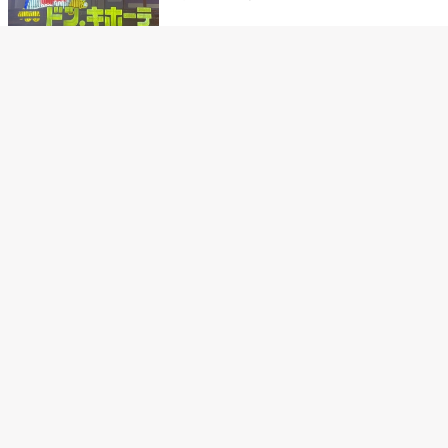
乳首責めにおすすめのおもちゃ22選 チクニ
ーグッズや道具でおっぱいを開発しちゃおう
♡
まんこの種類と感触って？男を虜にする名器
の名前と特徴
テンガエッグの女性向け使い方完全ガイド｜
裏返し・クリ・乳首への当て方とTENGA UNI
比較
男がHのとき一番気持ちいい体位とは？セック