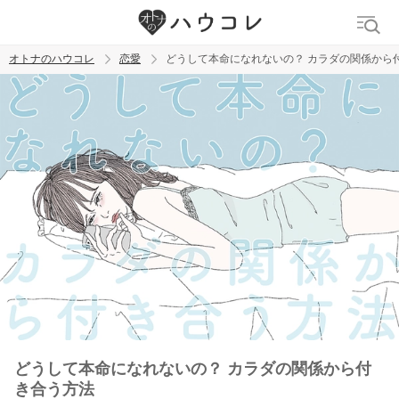
オトナのハウコレ
恋愛
どうして本命になれないの？ カラダの関係から
検索
トレンド ワード
おっぱいフェチ
吸引バイブ
SM
吸うやつ
どうして本命になれないの？ カラダの関係から付
き合う方法