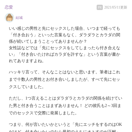
恋愛
2021/05/11更新
PR
結城
いい感じの男性と先にセックスした場合、いつまで経っても
「付き合おう」といった言葉もなく、ダラダラとカラダの関
係が続いてしまうことってありませんか？
女性誌などでは「先にセックスをしてしまったら付き合えな
い」「付き合いたければカラダを許すな」という言葉が書か
れてありますよね。
ハッキリ言って、そんなことはないと思います。筆者はこれ
まで十数人の男性とお付き合いしましたが、すべて先にセッ
クスしていました。
ただし、1つ言えることはダラダラとカラダの関係を続けてい
た男と付き合うことはまずありません！ どの彼氏も2～3回ま
でのセックスで交際に発展しました。
つまり、何が言いたいかというと「先にエッチをするのはOK
だけど、付き合いたいのなら最初のうちにオトすのが正解」