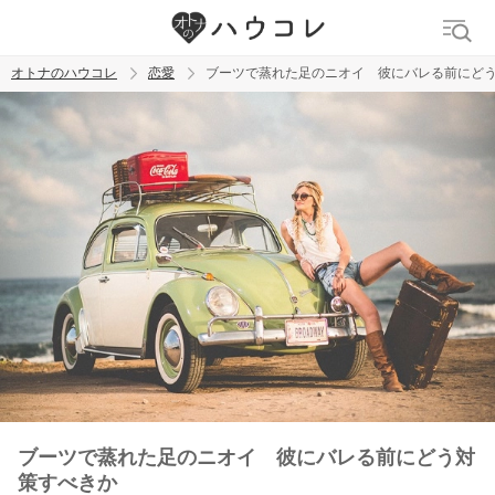
オトナのハウコレ
恋愛
ブーツで蒸れた足のニオイ 彼にバレる前にど
検索
トレンド ワード
おっぱいフェチ
吸引バイブ
SM
吸うやつ
ブーツで蒸れた足のニオイ 彼にバレる前にどう対
策すべきか