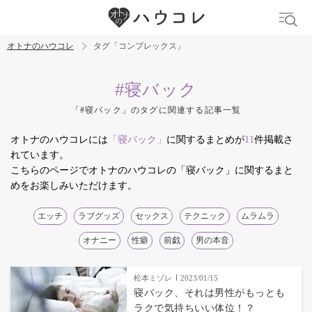
オトナのハウコレ
タグ「コンプレックス」
検索
#寝バック
「#寝バック」のタグに関連する記事一覧
トレンド ワード
オトナのハウコレには
「寝バック」
に関するまとめが
11
件掲載さ
デリケートゾーン
吸うやつ
中折れ
ニオイケア
れています。
こちらのページでオトナのハウコレの「寝バック」に関するまと
めをお楽しみいただけます。
エッチ
ラブグッズ
セックス
テクニック
ムラムラ
オナニー
性癖
前戯
男の本音
松本ミゾレ
2023/01/15
寝バック、それは男性がもっとも
ラクで気持ちいい体位！？