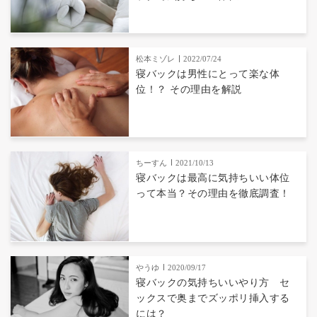
松本ミゾレ
2022/07/24
寝バックは男性にとって楽な体
位！？ その理由を解説
ちーすん
2021/10/13
寝バックは最高に気持ちいい体位
って本当？その理由を徹底調査！
やうゆ
2020/09/17
寝バックの気持ちいいやり方 セ
ックスで奥までズッポリ挿入する
には？