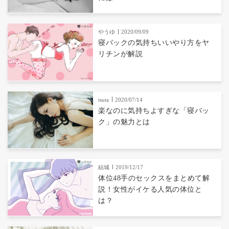
やうゆ
2020/09/09
寝バックの気持ちいいやり方をヤ
リチンが解説
tsuta
2020/07/14
楽なのに気持ちよすぎな「寝バッ
ク」の魅力とは
結城
2019/12/17
体位48手のセックスをまとめて解
説！女性がイケる人気の体位と
は？