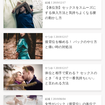
結城
2019/12/17
【体位別】セックスをスムーズに
する挿入方法と気持ちよくなる腰
の動かし方
やうゆ
2019/12/17
後背位を極める！ バックのやり方
と痛い時の対処法
やうゆ
2019/12/17
体位と相手で変わる？ セックスの
とき「今までで一番気持ちいい」
と言われる方法
結城
2019/06/04
女性がバック（後背位）の体位で