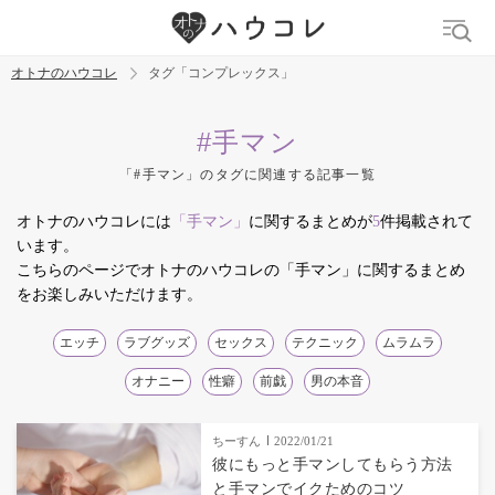
オトナのハウコレ
タグ「コンプレックス」
検索
#手マン
「#手マン」のタグに関連する記事一覧
トレンド ワード
オトナのハウコレには
「手マン」
に関するまとめが
5
件掲載されて
デリケートゾーン
吸うやつ
中折れ
ニオイケア
います。
こちらのページでオトナのハウコレの「手マン」に関するまとめ
をお楽しみいただけます。
エッチ
ラブグッズ
セックス
テクニック
ムラムラ
オナニー
性癖
前戯
男の本音
ちーすん
2022/01/21
彼にもっと手マンしてもらう方法
と手マンでイクためのコツ