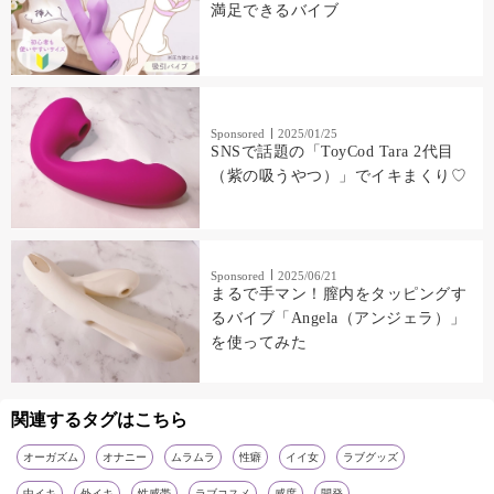
満足できるバイブ
Sponsored
2025/01/25
SNSで話題の「ToyCod Tara 2代目
（紫の吸うやつ）」でイキまくり♡
Sponsored
2025/06/21
まるで手マン！膣内をタッピングす
るバイブ「Angela（アンジェラ）」
を使ってみた
関連するタグはこちら
オーガズム
オナニー
ムラムラ
性癖
イイ女
ラブグッズ
中イキ
外イキ
性感帯
ラブコスメ
感度
開発