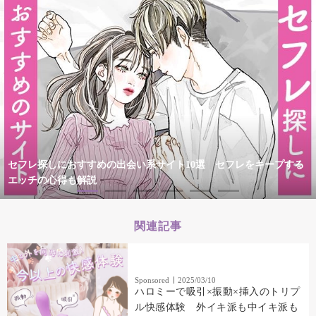
セフレ探しにおすすめの出会い系サイト10選 セフレをキープする
エッチの心得も解説
関連記事
Sponsored
2025/03/10
ハロミーで吸引×振動×挿入のトリプ
ル快感体験 外イキ派も中イキ派も