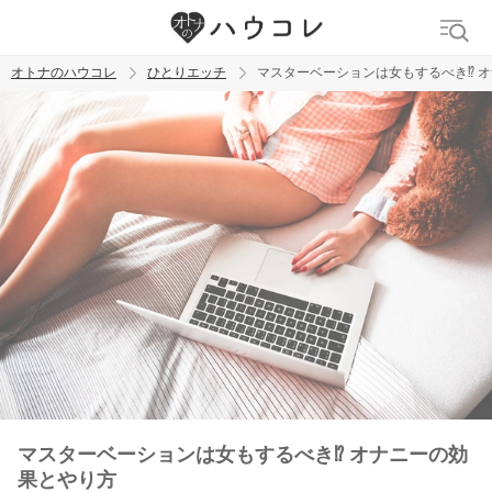
オトナのハウコレ
ひとりエッチ
マスターベーションは女もするべき⁉ 
検索
トレンド ワード
ラブグッズ
乳首
クリトリス
バイブ
マスターベーションは女もするべき⁉ オナニーの効
果とやり方