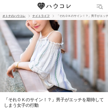
オトナのハウコレ
ナイトライフ
「それＯＫのサイン！？」男子がエッ
検索
トレンド ワード
ラブグッズ
乳首
吸うやつ
「それＯＫのサイン！？」男子がエッチを期待して
しまう女子の行動