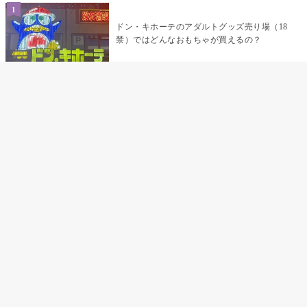
ドン・キホーテのアダルトグッズ売り場（18
禁）ではどんなおもちゃが買えるの？
乳首責めにおすすめのおもちゃ22選 チクニ
ーグッズや道具でおっぱいを開発しちゃおう
♡
まんこの種類と感触って？男を虜にする名器
の名前と特徴
テンガエッグの女性向け使い方完全ガイド｜
裏返し・クリ・乳首への当て方とTENGA UNI
比較