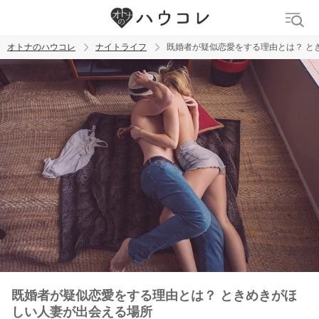
オトナのハウコレ
ナイトライフ
既婚者が疑似恋愛をする理由とは？ と
検索
トレンド ワード
ラブグッズ
乳首
吸うやつ
既婚者が疑似恋愛をする理由とは？ ときめきがほ
しい人妻が出会える場所