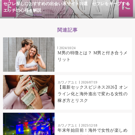
セフレ探しにおすすめの出会い系サイト10選 セフレをキープする
エッチの心得も解説
関連記事
2024/10/24
M男の特徴とは？ M男と付き合うメ
リット
カワノアユミ
2026/07/19
【最新セックスビジネス2026】オン
ライン化と海外進出で変わる女性の
稼ぎ方とリスク
カワノアユミ
2025/12/18
年末年始目前！海外で女性が楽しめ