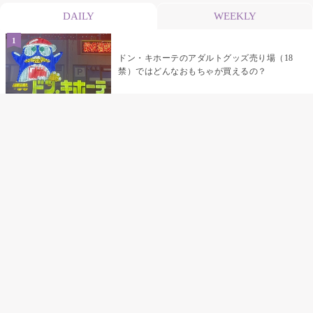
DAILY
WEEKLY
ドン・キホーテのアダルトグッズ売り場（18
禁）ではどんなおもちゃが買えるの？
乳首責めにおすすめのおもちゃ22選 チクニ
ーグッズや道具でおっぱいを開発しちゃおう
♡
まんこの種類と感触って？男を虜にする名器
の名前と特徴
テンガエッグの女性向け使い方完全ガイド｜
裏返し・クリ・乳首への当て方とTENGA UNI