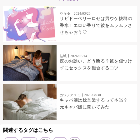
やうゆ
2024/03/20
リビドーベリーロゼは男ウケ抜群の
香水！エロい香りで彼をムラムラさ
せちゃおう♡
結城
2026/06/14
夜のお誘い、どう断る？彼を傷つけ
ずにセックスを拒否するコツ
カワノアユミ
2025/08/30
キャバ嬢は枕営業するって本当？
元キャバ嬢に聞いてみた
関連するタグはこちら