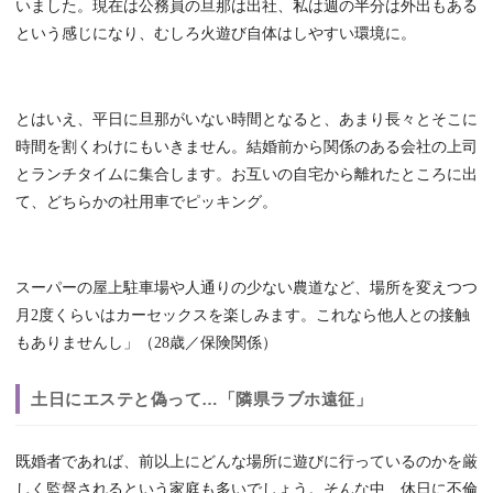
いました。現在は公務員の旦那は出社、私は週の半分は外出もある
という感じになり、むしろ火遊び自体はしやすい環境に。
とはいえ、平日に旦那がいない時間となると、あまり長々とそこに
時間を割くわけにもいきません。結婚前から関係のある会社の上司
とランチタイムに集合します。お互いの自宅から離れたところに出
て、どちらかの社用車でピッキング。
スーパーの屋上駐車場や人通りの少ない農道など、場所を変えつつ
月2度くらいはカーセックスを楽しみます。これなら他人との接触
もありませんし」（28歳／保険関係）
土日にエステと偽って…「隣県ラブホ遠征」
既婚者であれば、前以上にどんな場所に遊びに行っているのかを厳
しく監督されるという家庭も多いでしょう。そんな中、休日に不倫