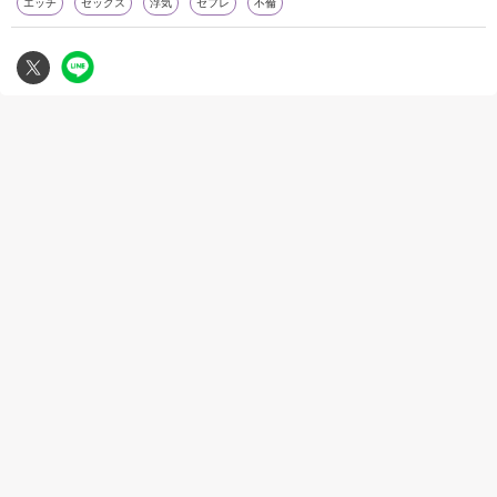
エッチ
セックス
浮気
セフレ
不倫