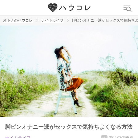
オトナのハウコレ
ナイトライフ
脚ピンオナニー派がセックスで気持ち
検索
トレンド ワード
ラブグッズ
乳首
吸うやつ
脚ピンオナニー派がセックスで気持ちよくなる方法
ナイトライフ
2024/05/26更新
PR