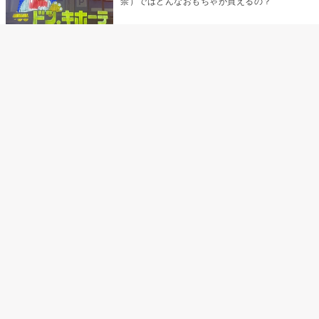
禁）ではどんなおもちゃが買えるの？
乳首責めにおすすめのおもちゃ22選 チクニ
ーグッズや道具でおっぱいを開発しちゃおう
♡
まんこの種類と感触って？男を虜にする名器
の名前と特徴
テンガエッグの女性向け使い方完全ガイド｜
裏返し・クリ・乳首への当て方とTENGA UNI
比較