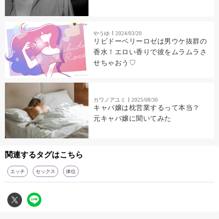
やうゆ
2024/03/20
リビドーベリーロゼは男ウケ抜群の
香水！エロい香りで彼をムラムラさ
せちゃおう♡
カワノアユミ
2025/08/30
キャバ嬢は枕営業するって本当？
元キャバ嬢に聞いてみた
関連するタグはこちら
エッチ
セックス
体位