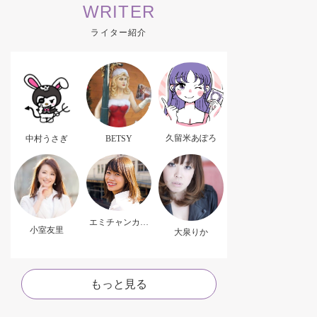
WRITER
ライター紹介
久留米あぽろ
中村うさぎ
BETSY
エミチャンカパ
小室友里
ーナ
大泉りか
もっと見る