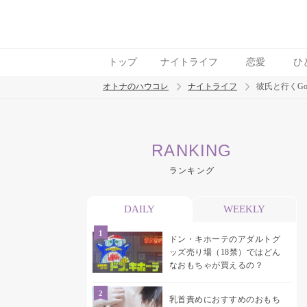
トップ
ナイトライフ
恋愛
ひ
オトナのハウコレ
ナイトライフ
彼氏と行くG
検索
RANKING
トレンド ワード
ランキング
ラブグッズ
乳首
吸うやつ
DAILY
WEEKLY
ドン・キホーテのアダルトグ
ッズ売り場（18禁）ではどん
なおもちゃが買えるの？
乳首責めにおすすめのおもち