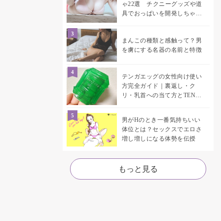
ゃ22選 チクニーグッズや道
具でおっぱいを開発しちゃお
う♡
まんこの種類と感触って？男
を虜にする名器の名前と特徴
テンガエッグの女性向け使い
方完全ガイド｜裏返し・ク
リ・乳首への当て方とTENGA
UNI比較
男がHのとき一番気持ちいい
体位とは？セックスでエロさ
増し増しになる体勢を伝授
もっと見る