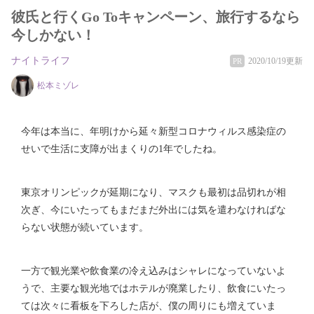
彼氏と行くGo Toキャンペーン、旅行するなら
今しかない！
ナイトライフ
2020/10/19更新
PR
松本ミゾレ
今年は本当に、年明けから延々新型コロナウィルス感染症の
せいで生活に支障が出まくりの1年でしたね。
東京オリンピックが延期になり、マスクも最初は品切れが相
次ぎ、今にいたってもまだまだ外出には気を遣わなければな
らない状態が続いています。
一方で観光業や飲食業の冷え込みはシャレになっていないよ
うで、主要な観光地ではホテルが廃業したり、飲食にいたっ
ては次々に看板を下ろした店が、僕の周りにも増えていま