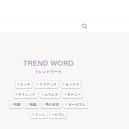
TREND WORD
トレンドワード
#
エッチ
#
ラブグッズ
#
セックス
#
テクニック
#
ムラムラ
#
オナニー
#
性癖
#
前戯
#
男の本音
#
オーガズム
#
クンニ
#
セフレ