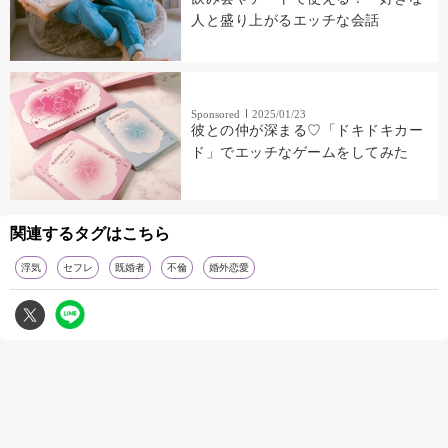
人と盛り上がるエッチな会話
Sponsored
2025/01/23
彼との仲が深まる♡「ドキドキカー
ド」でエッチなゲームをしてみた
関連するタグはこちら
浮気
セフレ
既婚者
不倫
婚外恋愛