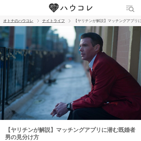
オトナのハウコレ
ナイトライフ
【ヤリチンが解説】マッチングアプリ
検索
トレンド ワード
ラブグッズ
乳首
吸うやつ
【ヤリチンが解説】マッチングアプリに潜む既婚者
男の見分け方