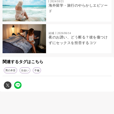
2024/10/21
海外留学・旅行のやらかしエピソー
ド
結城
2026/06/14
夜のお誘い、どう断る？彼を傷つけ
ずにセックスを拒否するコツ
関連するタグはこちら
男の本音
出会い
不倫