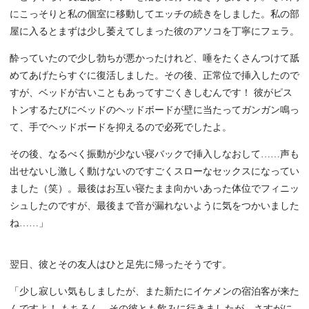
にこっそりと私の個室に移動してエッチの続きをしました。私の部
屋に入るとまずは少し萎えてしまった彼のアソコを丁寧にフェラ。
酔っていたので少し勃ちが悪かったけれど、唾をたくさんつけて舐
めてあげたらすぐに復活しました。その後、正常位で挿入したので
すが、ベッドが古いこともあってすごくきしむんです！ 彼がピス
トンするたびにベッドのヘッドボードが壁に当たってガンガン鳴っ
て、手でヘッドボードを抑えるので必死でしたよ。
その後、なるべく振動が少ない寝バックで挿入しなおして……声も
出せないし激しく動けないのですごくスローなセックスになってい
ました（笑）。最後はお互い寝たまま向かいあった体位でフィニッ
シュしたのですが、最後まで音が漏れないように気をつかいました
ね……」
翌日、彼とその友人はひと足先に帰ったそうです。
「少し寂しい気もしましたが、また新たにイケメンの宿泊客が来た
んですよ！ もちろん、その彼とも飲みに行きましたが、さすがに