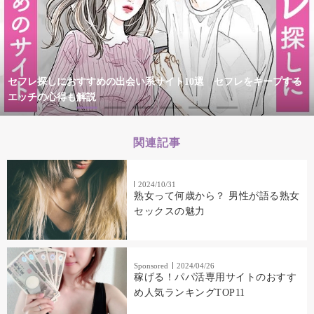
セフレ探しにおすすめの出会い系サイト10選 セフレをキープする
エッチの心得も解説
関連記事
2024/10/31
熟女って何歳から？ 男性が語る熟女
セックスの魅力
Sponsored
2024/04/26
稼げる！パパ活専用サイトのおすす
め人気ランキングTOP11