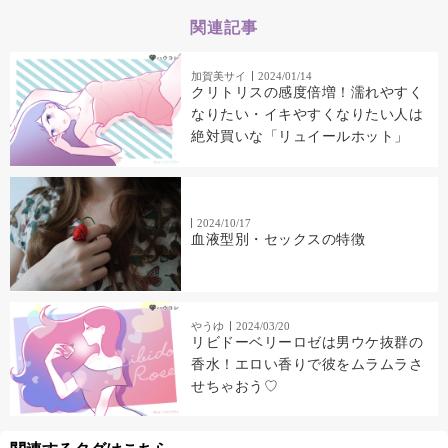
関連記事
加賀美サイ
2024/01/14
クリトリスの感度倍増！濡れやすく
なりたい・イキやすくなりたい人は
絶対買いな「リュイールホット」
2024/10/17
血液型別・セックスの特徴
やうゆ
2024/03/20
リビドーベリーロゼは男ウケ抜群の
香水！エロい香りで彼をムラムラさ
せちゃおう♡