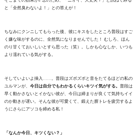
そこまでの効果が⁉ 念のため、「ニオイ、大丈夫？」と訊ねてみる
と「全然臭わないよ！」との答えが！
ちなみにクンニしてもらった後、彼にキスをしたところ普段はすご
く嫌な味がするのに、全然気になりませんでした！ むしろ、ほん
のり甘くておいしいとすら思った（笑）。しかも心なしか、いつも
より濡れている気がする。
そしていよいよ挿入……。普段はズボズボと音をたてるほどの私の
ユルマンが、
今日は自分でもわかるくらいキツイ気がする。
普段は
早く動かさないとイかない彼が、今日は締まりが良くて気持ちイイ
のか動きが遅い。そんな彼が可愛くて、鍛えた膣トレを疲労するよ
うにさらにアソコを締める私！
「なんか今日、キツくない？」