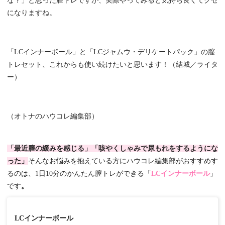
な？」と思った膣トレですが、実際やってみると気持ち良くてクセ
になりますね。
「LCインナーボール」と「LCジャムウ・デリケートパック」の膣
トレセット、これからも使い続けたいと思います！（結城／ライタ
ー）
（オトナのハウコレ編集部）
「最近膣の緩みを感じる」「咳やくしゃみで尿もれをするようにな
った」
そんなお悩みを抱えている方にハウコレ編集部がおすすめす
るのは、1日10分のかんたん膣トレができる
「
LCインナーボール
」
です
。
LCインナーボール