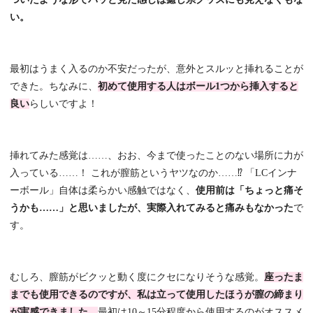
い。
最初はうまく入るのか不安だったが、意外とスルッと挿れることが
できた。ちなみに、
初めて使用する人はボール1つから挿入すると
良い
らしいですよ！
挿れてみた感覚は……、おお、今まで使ったことのない場所に力が
入っている……！ これが膣筋というヤツなのか……⁉ 「LCインナ
ーボール」自体は柔らかい感触ではなく、
使用前は「ちょっと痛そ
うかも……」と思いましたが、実際入れてみると痛みもなかった
で
す。
むしろ、膣筋がビクッと動く度にクセになりそうな感覚。
座ったま
までも使用できるのですが、私は立って使用したほうが膣の締まり
が実感できました。
最初は10～15分程度から使用するのがオススメ