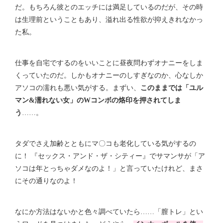
だ。もちろん彼とのエッチには満足しているのだが、その時
は生理前ということもあり、溢れ出る性欲が抑えきれなかっ
た私。
仕事を自宅でするのをいいことに昼夜問わずオナニーをしま
くっていたのだ。しかもオナニーのしすぎなのか、心なしか
アソコの濡れも悪い気がする。まずい、
このままでは「ユル
マン&濡れない女」のWコンボの烙印を押されてしま
う
……。
タダでさえ加齢とともにマ〇コも老化している気がするの
に！ 『セックス・アンド・ザ・シティー』でサマンサが「ア
ソコは年とっちゃダメなのよ！」と言っていたけれど、まさ
にその通りなのよ！
なにか方法はないかと色々調べていたら……「膣トレ」とい