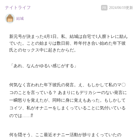
ナイトライフ
2024/06/19更新
PR
結城
新元号が決まった4月1日。私、結城は自宅で1人膣トレに励ん
でいた。ことの始まりは数日前、昨年付き合い始めた年下彼
氏とのセックス中に起きたからだ。
「あれ、なんかゆるい感じがする」
何気なく言われた年下彼氏の発言。え、もしかして私のマ〇
コのことを言っている？ あまりにもデリカシーのない発言に
一瞬怒りを覚えたが、同時に身に覚えもあった。もしかして
コイツ、私がオナニーをしまくっていることに気付いている
のでは……⁉
何を隠そう、ここ最近オナニー活動が捗りまくっていたの