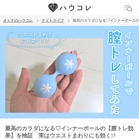
オトナのハウコレ
ナイトライフ
最高のカラダになる♡インナーボールの
検索
トレンド ワード
ラブグッズ
乳首
吸うやつ
最高のカラダになる♡インナーボールの【膣トレ効
果】を検証 実はウエストまわりにも効く!?