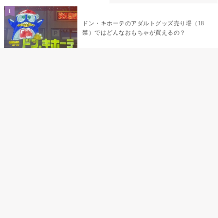
ドン・キホーテのアダルトグッズ売り場（18
禁）ではどんなおもちゃが買えるの？
乳首責めにおすすめのおもちゃ22選 チクニ
ーグッズや道具でおっぱいを開発しちゃおう
♡
まんこの種類と感触って？男を虜にする名器
の名前と特徴
テンガエッグの女性向け使い方完全ガイド｜
裏返し・クリ・乳首への当て方とTENGA UNI
比較