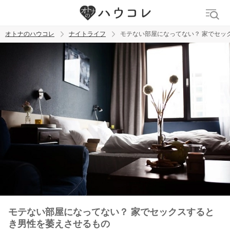
オトナのハウコレ
ナイトライフ
モテない部屋になってない？ 家でセッ
検索
トレンド ワード
ラブグッズ
乳首
吸うやつ
モテない部屋になってない？ 家でセックスすると
き男性を萎えさせるもの