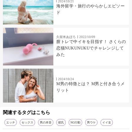
2024/10/21
海外留学・旅行のやらかしエピソー
ド
久留米あぽろ
2022/10/09
膣トレで中イキを目指す！ さくらの
恋猫NUKUNUKUでチャレンジして
みた
2024/10/24
M男の特徴とは？ M男と付き合うメ
リット
関連するタグはこちら
エッチ
セックス
男の本音
彼氏
NG行動
男ウケ
イイ女